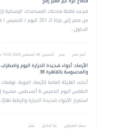
قطاع غزة عبر معبر رفح
شرعت قافلة شاحنات المساعدات الإنسانية (زاد 
من مصر إلى غزة) الـ 251 اليوم / الخميس
الدخول...
أخبار مصر
مصر
الخميس، 06 اغسطس 2026 10:02 ص
الأرصاد: أجواء شديدة الحرارة اليوم واضطراب ب
والمحسوسة بالقاهرة 38
أعلنت الهيئة العامة للأرصاد الجوية، توقعات 
الطقس اليوم الخميس 6 أغسطس، مشير
استمرار الأجواء شديدة الحرارة والرطبة نهارًا...
سماء المنياوي
علا الحاذق
مصر