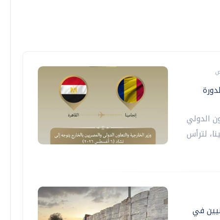
دورة
ون الدولي
نا، لترأس
لفلسطينيين في