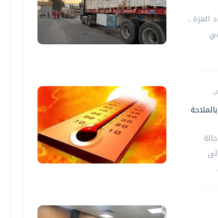
العزة ..
 / في
الملاحة
حالة
ة إلى