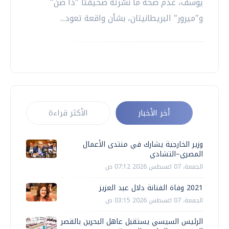
يوسف، عدم صحة ما نشرته صحيفتا "ذا صن"
و"ميرور" البريطانيتان، بشأن واقعة تعود...
أخر الأخبار
الأكثر قراءة
وزير الخارجية يشارك في منتدى الأعمال
المصري–التشادي
الجمعة، 07 اغسطس 2026 07:12 ص
2021 وفاة الفنانة دلال عبد العزيز
الجمعة، 07 اغسطس 2026 03:15 ص
الرئيس السيسي يستقبل عاهل البحرين بالقصر