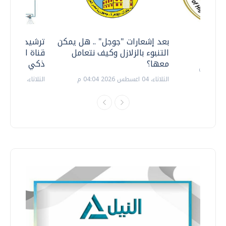
معي ..
بعد إشعارات "جوجل" .. هل يمكن
ترشيدا للمياه
التنبوء بالزلازل وكيف نتعامل
قناة السويس 
معها؟
ذكي بالطاقة
الثلاثاء، 04 اغسطس 2026 04:04 م
الثلاثاء، 14 يوليو 2026 06:11 م