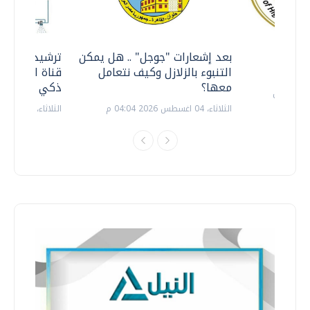
معي ..
بعد إشعارات "جوجل" .. هل يمكن
ترشيدا للمياه
التنبوء بالزلازل وكيف نتعامل
قناة السويس 
معها؟
ذكي بالطاقة
الثلاثاء، 04 اغسطس 2026 04:04 م
الثلاثاء، 14 يوليو 2026 06:11 م