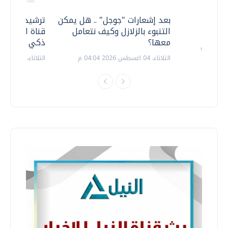
معي ..
بعد إشعارات "جوجل" .. هل يمكن
ترشيدا للمياه
التنبوء بالزلازل وكيف نتعامل
قناة السويس 
معها؟
ذكي بالطاقة
الثلاثاء، 04 اغسطس 2026 04:04 م
الثلاثاء، 14 يوليو 2026 06:11 م