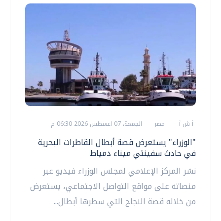
أ ش أ
مصر
الجمعة، 07 اغسطس 2026 06:30 م
"الوزراء" يستعرض قصة أبطال القاطرات البحرية
في حادث سفينتي ميناء دمياط
نشر المركز الإعلامي لمجلس الوزراء فيديو عبر
منصاته على مواقع التواصل الاجتماعي، يستعرض
من خلاله قصة النجاح التي سطرها أبطال...