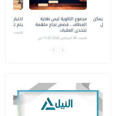
 .. هل يمكن
مجموع الثانوية ليس نهاية
اختبارات القد
ف نتعامل
المطاف .. قصص نجاح ملهمة
يتم تنظيمها 
تتحدى العقبات
السبت، 18 يوليو 2026 09:22 ص
السبت، 08 اغسطس 2026 11:22 ص