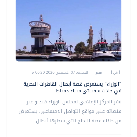
أ ش أ
مصر
الجمعة، 07 اغسطس 2026 06:30 م
"الوزراء" يستعرض قصة أبطال القاطرات البحرية
في حادث سفينتي ميناء دمياط
نشر المركز الإعلامي لمجلس الوزراء فيديو عبر
منصاته على مواقع التواصل الاجتماعي، يستعرض
من خلاله قصة النجاح التي سطرها أبطال...