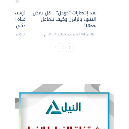
معي ..
بعد إشعارات "جوجل" .. هل يمكن
ترشيدا للمياه
التنبوء بالزلازل وكيف نتعامل
قناة السويس 
معها؟
ذكي بالطاقة
الثلاثاء، 04 اغسطس 2026 04:04 م
الثلاثاء، 14 يوليو 2026 06:11 م