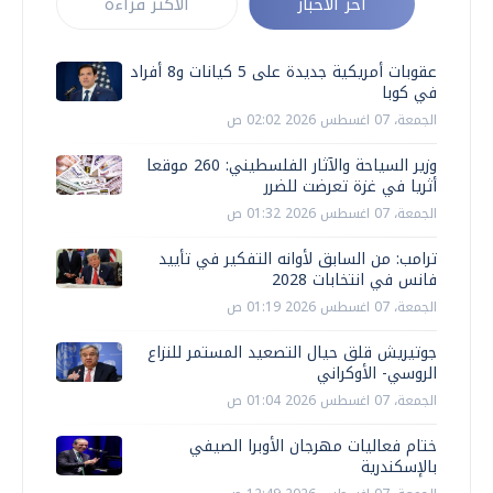
أخر الأخبار
الأكثر قراءة
عقوبات أمريكية جديدة على 5 كيانات و8 أفراد
في كوبا
الجمعة، 07 اغسطس 2026 02:02 ص
وزير السياحة والآثار الفلسطيني: 260 موقعا
أثريا في غزة تعرضت للضرر
الجمعة، 07 اغسطس 2026 01:32 ص
ترامب: من السابق لأوانه التفكير في تأييد
فانس في انتخابات 2028
الجمعة، 07 اغسطس 2026 01:19 ص
جوتيريش قلق حيال التصعيد المستمر للنزاع
الروسي- الأوكراني
الجمعة، 07 اغسطس 2026 01:04 ص
ختام فعاليات مهرجان الأوبرا الصيفي
بالإسكندرية