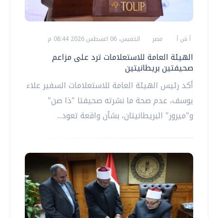
أ ش أ
مصر
الخميس، 06 اغسطس 2026 08:44 م
الهيئة العامة للاستعلامات ترد على مزاعم
صحيفتين بريطانيتين
أكد رئيس الهيئة العامة للاستعلامات السفير علاء
يوسف، عدم صحة ما نشرته صحيفتا "ذا صن"
و"ميرور" البريطانيتان، بشأن واقعة تعود...