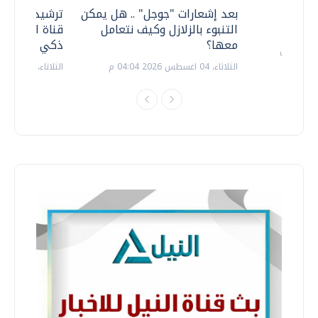
معي ..
بعد إشعارات "جوجل" .. هل يمكن
ترشيدا للمياه
التنبوء بالزلازل وكيف نتعامل
قناة السويس 
معها؟
ذكي بالطاقة
الثلاثاء، 04 اغسطس 2026 04:04 م
الثلاثاء، 14 يوليو 2026 06:11 م