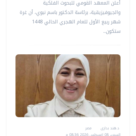
أعلن المعهد القومي للبحوث الفلكية
والجيوفيزيقية، برئاسة الدكتور باسم نبوي، أن غرة
شهر ربيع الأول للعام الهجري الحالي 1448
ستكون...
د.هند بدارى
مصر
السبت، 08 اغسطس 2026 08:36 م