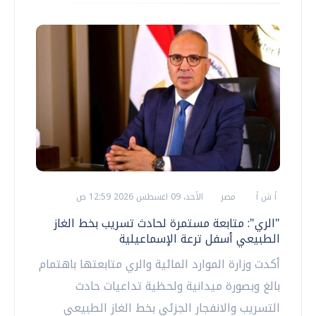
أ ش أ
مصر
الأحد، 09 اغسطس 2026 12:59 ص
"الري": متابعة مستمرة لحادث تسريب بخط الغاز
الطبيعي أسفل ترعة الإسماعيلية
أكدت وزارة الموارد المائية والري متابعتها باهتمام
بالغ وبصورة ميدانية ولحظية تداعيات حادث
التسريب والانفجار الجزئي بخط الغاز الطبيعي