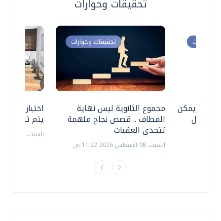
تحقيقات وحوارات
ت وحوارات
تحقيقات وحوارات
 .. هل يمكن
مجموع الثانوية ليس نهاية
اختبارات القد
ف نتعامل
المطاف .. قصص نجاح ملهمة
يتم تنظيمها 
تتحدى العقبات
السبت، 18 يوليو 2026 09:22 ص
السبت، 08 اغسطس 2026 11:22 ص