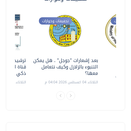
ت وحوارات
تحقيقات وحوارات
معي ..
بعد إشعارات "جوجل" .. هل يمكن
ترشيدا للمياه
التنبوء بالزلازل وكيف نتعامل
قناة السويس 
معها؟
ذكي بالطاقة
الثلاثاء، 04 اغسطس 2026 04:04 م
الثلاثاء، 14 يوليو 2026 06:11 م