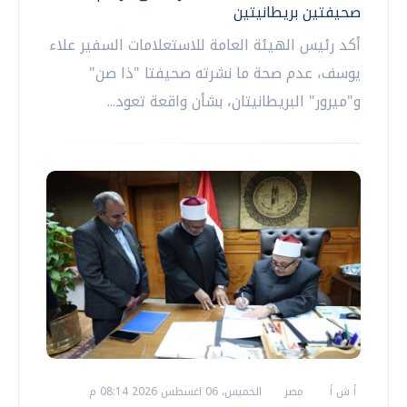
صحيفتين بريطانيتين
أكد رئيس الهيئة العامة للاستعلامات السفير علاء
يوسف، عدم صحة ما نشرته صحيفتا "ذا صن"
و"ميرور" البريطانيتان، بشأن واقعة تعود...
أ ش أ
مصر
الخميس، 06 اغسطس 2026 08:14 م