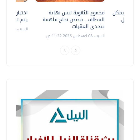
 .. هل يمكن
مجموع الثانوية ليس نهاية
اختبارات القد
ف نتعامل
المطاف .. قصص نجاح ملهمة
يتم تنظيمها 
تتحدى العقبات
السبت، 18 يوليو 2026 09:22 ص
السبت، 08 اغسطس 2026 11:22 ص