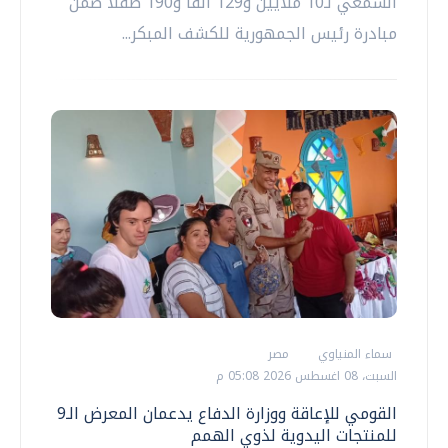
السمعي لـ10 ملايين و129 ألفاً و190 طفلاً ضمن
مبادرة رئيس الجمهورية للكشف المبكر...
سماء المنياوي
مصر
السبت، 08 اغسطس 2026 05:08 م
القومي للإعاقة ووزارة الدفاع يدعمان المعرض الـ9
للمنتجات اليدوية لذوي الهمم