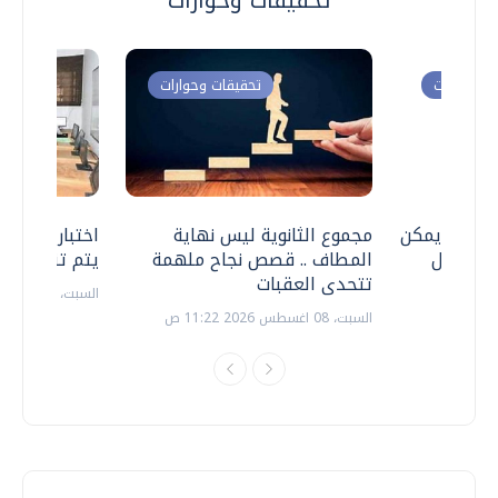
تحقيقات وحوارات
ت وحوارات
تحقيقات وحوارات
 .. هل يمكن
مجموع الثانوية ليس نهاية
اختبارات القد
ف نتعامل
المطاف .. قصص نجاح ملهمة
يتم تنظيمها 
تتحدى العقبات
السبت، 18 يوليو 2026 09:22 ص
السبت، 08 اغسطس 2026 11:22 ص