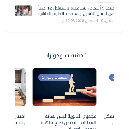
ضبط 9 أشخاص لقيامهم باستغلال 12 حدثاً
في أعمال التسول واستجداء المارة بالقاهرة
الإثنين، 10 اغسطس 2026 12:08 م
تحقيقات وحوارات
ت وحوارات
تحقيقات وحوارات
 .. هل يمكن
مجموع الثانوية ليس نهاية
اختبارات القد
ف نتعامل
المطاف .. قصص نجاح ملهمة
يتم تنظيمها 
تتحدى العقبات