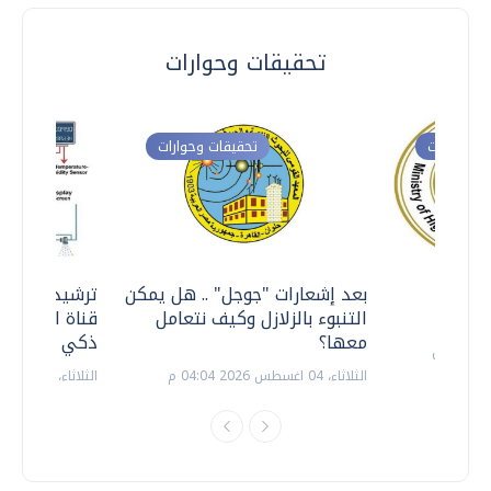
تحقيقات وحوارات
ت وحوارات
تحقيقات وحوارات
معي ..
بعد إشعارات "جوجل" .. هل يمكن
ترشيدا للمياه
التنبوء بالزلازل وكيف نتعامل
قناة السويس 
معها؟
ذكي بالطاقة
الثلاثاء، 04 اغسطس 2026 04:04 م
الثلاثاء، 14 يوليو 2026 06:11 م