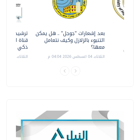
معي ..
بعد إشعارات "جوجل" .. هل يمكن
ترشيدا للمياه
التنبوء بالزلازل وكيف نتعامل
قناة السويس 
معها؟
ذكي بالطاقة
الثلاثاء، 04 اغسطس 2026 04:04 م
الثلاثاء، 14 يوليو 2026 06:11 م