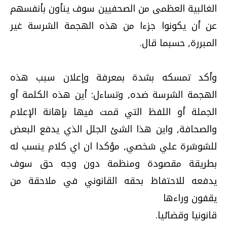
الغالبية العظمى من الصحفيين سوف ينأون بأنفسهم
عن أن يكونوا جزءا من هذه الهجمة الشرسة غير
المبررة, حسبما قال.
وأكد تمسكه بشدة بمعرفة وإعلان سبب هذه
الهجمة الشرسة ضده, وتساءل: أين هذه الكلمة أو
الجملة أو اللفظ التي قمت فيها بإهانة الإعلام
والصحافة, واين هذا الشئ الجلل الذي يدفع البعض
للشوشرة علي شخصي, مؤكدا ان اي كلام ينسب له
بطريقة مقصودة ومنظمة دون وجه حق سوف
يدفعه للاحتفاظ بحقه القانوني في ملاحقة من
يقفون وراءها
قانونيا وقضائيا.