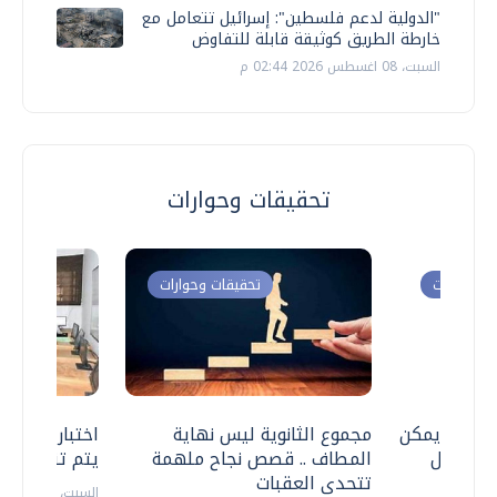
"الدولية لدعم فلسطين": إسرائيل تتعامل مع
خارطة الطريق كوثيقة قابلة للتفاوض
السبت، 08 اغسطس 2026 02:44 م
تحقيقات وحوارات
ت وحوارات
تحقيقات وحوارات
 .. هل يمكن
مجموع الثانوية ليس نهاية
اختبارات القد
ف نتعامل
المطاف .. قصص نجاح ملهمة
يتم تنظيمها 
تتحدى العقبات
السبت، 18 يوليو 2026 09:22 ص