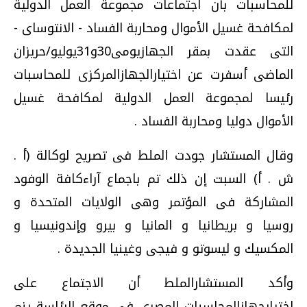
للمحاسبات بأن اجتماعات مجموعة العمل الدولية
لمكافحة غسيل الأموال ومحاربة الفساد - الانتوساى -
التى عقدت بمقر الجهازيومى30و31يوليو/حريزان
الماضى أسفرت عن اختيارالجهازالمركزى للمحاسبات
رئيسا لمجموعة العمل الدولية لمكافحة غسيل
الأموال دوليا ومحاربة الفساد .
وقال المستشار جودت الملط فى تصريح لوكالة (أ .
ش . أ) السبت إن ذلك تم باجماع آراءكافة الوفود
المشاركة فى المؤتمر وهى الولايات المتحدة و
روسيا و بريطانيا و المانيا و بيرو وإندونيسيا و
المكسيك و ليسوتو و فيجى وغينيا الجديدة .
وأكد المستشارالملط أن الاجتماع على
اختيارجهازالمحاسبات المصرى فى موقع الرئاسة ينم