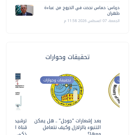
درباس: حماس نجحت في الخروج من عباءة
طهران
الجمعة، 07 اغسطس 2026 11:58 م
تحقيقات وحوارات
ت وحوارات
تحقيقات وحوارات
معي ..
بعد إشعارات "جوجل" .. هل يمكن
ترشيدا للمياه
التنبوء بالزلازل وكيف نتعامل
قناة السويس 
معها؟
ذكي بالطاقة