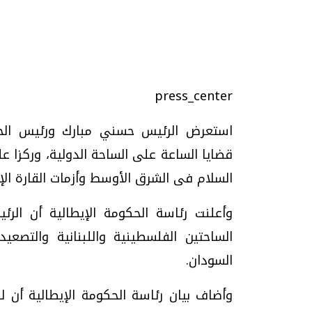
تحقيقات وحوارات
press_center
استعرض الرئيس حسني مبارك ورئيس الحكو
قضايا الساعة على الساحة الدولية، وركزا ع
موجات الطقس الساخنة.. لماذا تحدث وكيف
فيديو.. الإعلام الر
السلام فى الشرق الأوسط وأزمات القارة الإف
نواجهها؟
وتحديات هائلة
وأعلنت رئاسة الحكومة الإيطالية أن ال
الخميس، 23 يوليو 2026 05:18 م
الخميس، 30 يوليو 2026 01:09 م
الساحتين الفلسطينية واللبنانية والتصعي
السودان.
وأضاف بيان رئاسة الحكومة الإيطالية أن لق