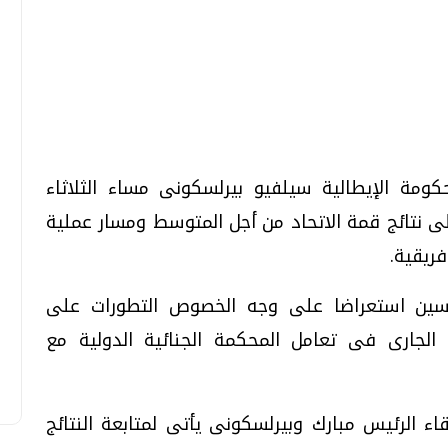
تحقيقات وحوارات
تحقيقات وحوارات
مة الإيطالية سيلفيو بيرلسكونى مساء الثلاثاء
لى نتائج قمة الاتحاد من أجل المتوسط ومسار عملية
قمي.. تقنيات واعدة
دليلك للتنسيق الجامعي .. تساؤلات
ريقية.
وإجابات
رئيسين استعراضا على وجه الخصوص التطورات على
السبت، 01 اغسطس 2026 10:25 ص
د الجارى فى تعامل المحكمة الجنائية الدولية مع
اء الرئيس مبارك وبيرلسكونى يأتى لمتابعة النتائج