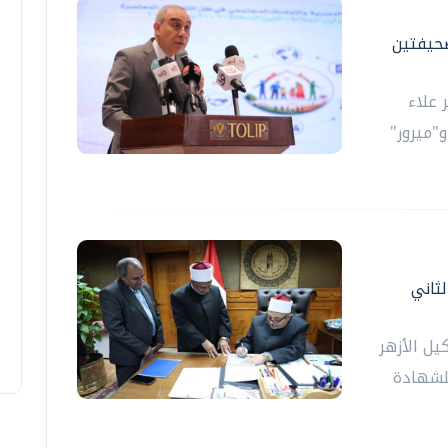
صحيفتين
 علاء
"ميرور"
لثاني
يل الأزهر
للشهادة