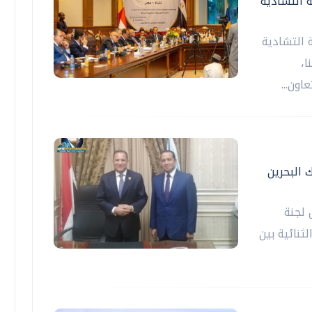
ة التشادية
 التشادية
ا،
اون...
 البحرين
 لجنة
ثنائية بين