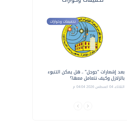
تحقيقات وحوارات
بعد إشعارات "جوجل" .. هل يمكن التنبوء
ترشيدا للمياه والطاق
بالزلازل وكيف نتعامل معها؟
السويس تبتكر نظام ر
الشمسية
الثلاثاء، 04 اغسطس 2026 04:04 م
الثلاثاء، 14 يوليو 2026 06:11 م