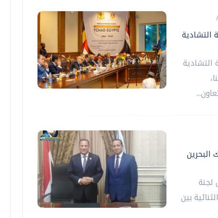
ة التشادية
 التشادية
ا،
اون...
 البحرين
 لجنة
ثنائية بين