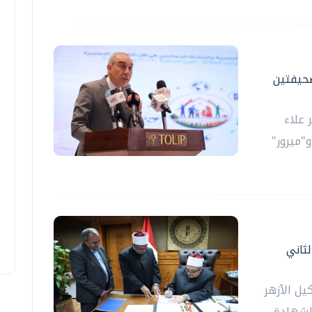
صحيفتين
 علاء
"ميرور"
لثاني
يل الأزهر
للشهادة