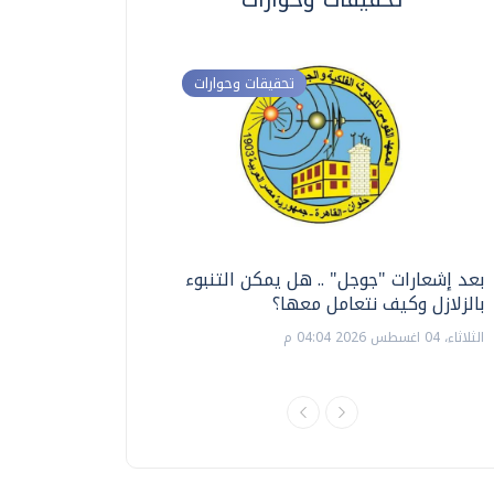
تحقيقات وحوارات
بعد إشعارات "جوجل" .. هل يمكن التنبوء
ترشيدا للمياه والطاق
بالزلازل وكيف نتعامل معها؟
السويس تبتكر نظام ر
الشمسية
الثلاثاء، 04 اغسطس 2026 04:04 م
الثلاثاء، 14 يوليو 2026 06:11 م