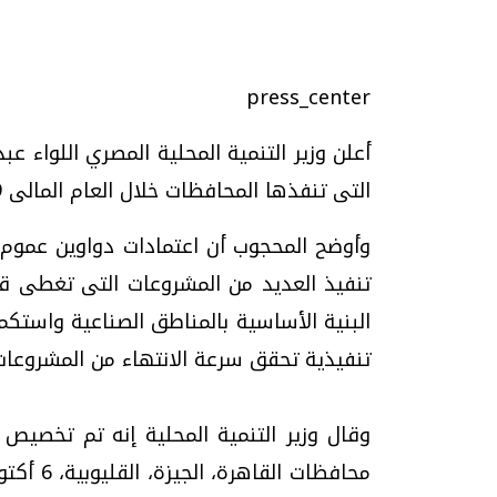
تحقيقات وحوارات
press_center
أعلن وزير التنمية المحلية المصري اللواء ع
التى تنفذها المحافظات خلال العام المالى 2010/2009 تبلغ 1.8 مليار جنيه.
موجات الطقس الساخنة.. لماذا تحدث وكيف
فيديو.. الإعلام الر
تنفيذ العديد من المشروعات التى تغطى قط
نواجهها؟
وتحديات هائلة
البنية الأساسية بالمناطق الصناعية واستكم
الخميس، 23 يوليو 2026 05:18 م
الخميس، 30 يوليو 2026 01:09 م
تنفيذية تحقق سرعة الانتهاء من المشروعات