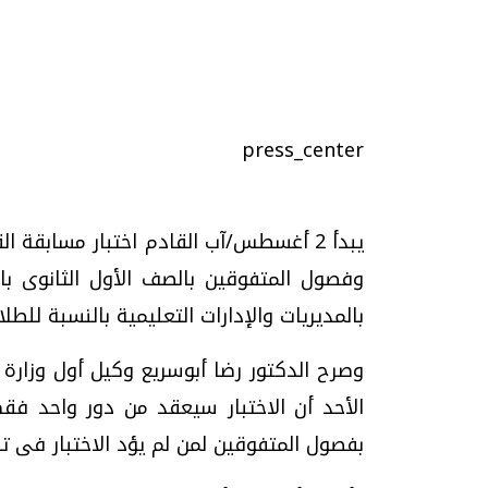
تحقيقات وحوارات
press_center
يبدأ 2 أغسطس/آب القادم اختبار مسابقة
بالمديريات والإدارات التعليمية بالنسبة للطلا
موجات الطقس الساخنة.. لماذا تحدث وكيف
فيديو.. الإعلام الر
نواجهها؟
وتحديات هائلة
وصرح الدكتور رضا أبوسريع وكيل أول وزارة ال
الخميس، 23 يوليو 2026 05:18 م
الخميس، 30 يوليو 2026 01:09 م
الأحد أن الاختبار سيعقد من دور واحد فقط
بفصول المتفوقين لمن لم يؤد الاختبار فى تل