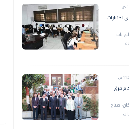
ي اختبارات
ق باب
م
كرم فرق
كان، صباح
ات