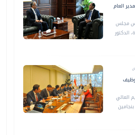
مدير العام
يس مجلس
، الدكتور
توظيف
م العالي
بنجامين