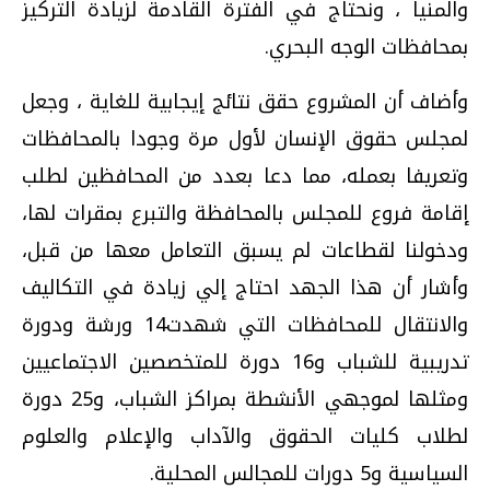
والمنيا‏ ، ونحتاج في الفترة القادمة لزيادة التركيز
بمحافظات الوجه البحري‏.‏
وأضاف أن المشروع حقق نتائج إيجابية للغاية‏ ،‏ وجعل
لمجلس حقوق الإنسان لأول مرة وجودا بالمحافظات
وتعريفا بعمله‏، مما دعا بعدد من المحافظين لطلب
إقامة فروع للمجلس بالمحافظة والتبرع بمقرات لها‏،
ودخولنا لقطاعات لم يسبق التعامل معها من قبل‏،‏
وأشار أن هذا الجهد احتاج إلي زيادة في التكاليف
والانتقال للمحافظات التي شهدت‏14‏ ورشة ودورة
تدريبية للشباب و‏16‏ دورة للمتخصصين الاجتماعيين
ومثلها لموجهي الأنشطة بمراكز الشباب‏،‏ و‏25‏ دورة
لطلاب كليات الحقوق والآداب والإعلام والعلوم
السياسية و‏5‏ دورات للمجالس المحلية‏.‏