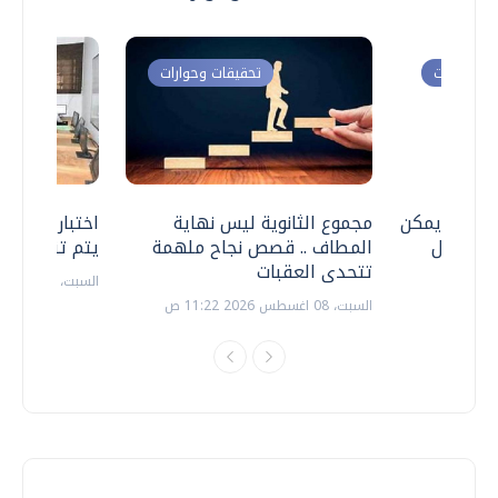
ت وحوارات
تحقيقات وحوارات
 .. هل يمكن
مجموع الثانوية ليس نهاية
اختبارات القد
ف نتعامل
المطاف .. قصص نجاح ملهمة
يتم تنظيمها 
تتحدى العقبات
السبت، 18 يوليو 2026 09:22 ص
السبت، 08 اغسطس 2026 11:22 ص