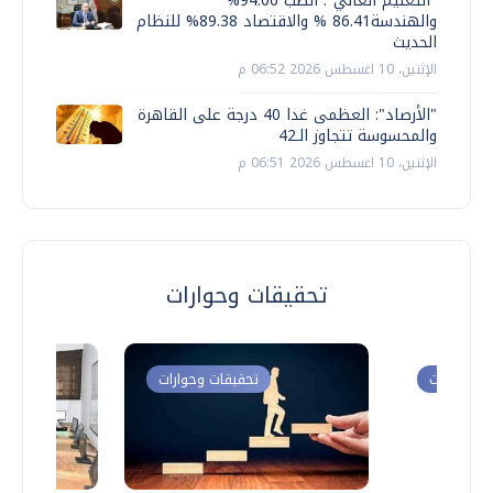
"التعليم العالي": الطب 94.06%
والهندسة86.41 % والاقتصاد 89.38% للنظام
الحديث
الإثنين، 10 اغسطس 2026 06:52 م
"الأرصاد": العظمى غدا 40 درجة على القاهرة
والمحسوسة تتجاوز الـ42
الإثنين، 10 اغسطس 2026 06:51 م
تحقيقات وحوارات
ت وحوارات
تحقيقات وحوارات