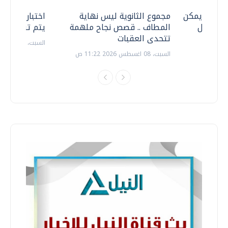
 .. هل يمكن
مجموع الثانوية ليس نهاية
اختبارات القد
ف نتعامل
المطاف .. قصص نجاح ملهمة
يتم تنظيمها 
تتحدى العقبات
السبت، 18 يوليو 2026 09:22 ص
السبت، 08 اغسطس 2026 11:22 ص