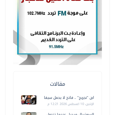
مقالات
ابن "نجريج" .. فاتح لا يحمل سيفا
الإثنين، 10 اغسطس 2026 12:21 م
السوشيال ميديا.. عندما تتحول