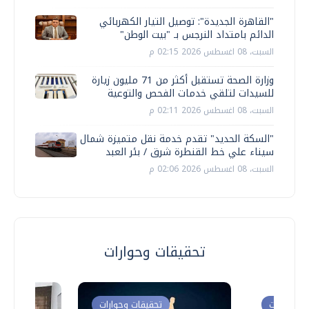
"القاهرة الجديدة": توصيل التيار الكهربائي
الدائم بامتداد النرجس بـ "بيت الوطن"
السبت، 08 اغسطس 2026 02:15 م
وزارة الصحة تستقبل أكثر من 71 مليون زيارة
للسيدات لتلقي خدمات الفحص والتوعية
السبت، 08 اغسطس 2026 02:11 م
"السكة الحديد" تقدم خدمة نقل متميزة شمال
سيناء علي خط القنطرة شرق / بئر العبد
السبت، 08 اغسطس 2026 02:06 م
تحقيقات وحوارات
ت وحوارات
تحقيقات وحوارات