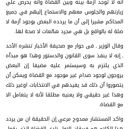
أنه لا توجد أزمة بينه وبين القضاة وأنه يحرص علي
زيارتهم والجلوس معهم والاستماع إليهم في جميع
المحاكم مشيرا إلى أن ما يردده البعض بوجود أزمة لا
صلة له بالواقع بل هي مجرد شائعات لا صحة لها.
وقال الوزير ـ فى حوار مع صحيفة الأخبار تنشره الأحد
ـ إنه لا ينفذ سوى القانون والدستور وهذا هو مبدأه
الذي يلتزم به وسيستمر عليه مضيفا إن البعض
يروجون لوجود صدام غير موجود مع القضاة ويمكن أن
يتصوروا أن ذلك قد يفيدهم في الانتخابات اوغير ذلك
وهذا غير حقيقي ولا يعنيه مطلقا لأنه لا يتعامل الا
مع القضاة.
واكد المستشار ممدوح مرعي إن الحقيقة ان من يردد
هذا الكلام هم فريقان الاول نادي القضاة الذي يقول