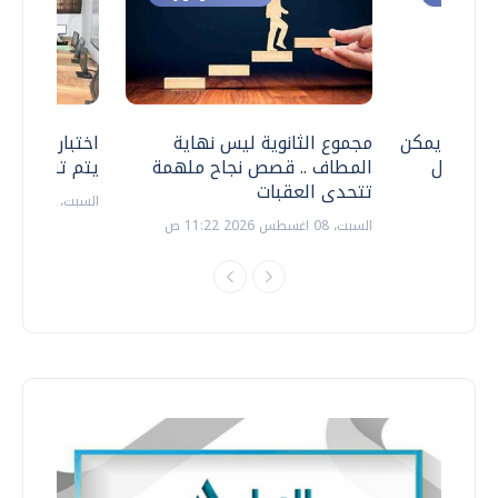
 .. هل يمكن
مجموع الثانوية ليس نهاية
اختبارات القد
ف نتعامل
المطاف .. قصص نجاح ملهمة
يتم تنظيمها 
تتحدى العقبات
السبت، 18 يوليو 2026 09:22 ص
السبت، 08 اغسطس 2026 11:22 ص