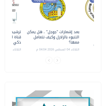
معي ..
بعد إشعارات "جوجل" .. هل يمكن
ترشيدا للمياه
التنبوء بالزلازل وكيف نتعامل
قناة السويس 
معها؟
ذكي بالطاقة
الثلاثاء، 04 اغسطس 2026 04:04 م
الثلاثاء، 14 يوليو 2026 06:11 م