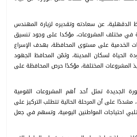
ظ الدقهلية، عن سعادته وتقديره لزيارة المهندس
ة في مختلف المشروعات، مؤكدا على وجود تنسيق
تحقيقات وحوارات
تحقيقات وحوارات
قمي.. تقنيات واعدة
ت الخدمية على مستوى المحافظة، بهدف الإسراع
ة الحياة لسكان المدينة، وثمّن المحافظ الجهود
يذ المشروعات المختلفة، مؤكدًا حرص المحافظة على
دليلك للتنسيق الجامعي .. تساؤلات
رة الجديدة تمثل أحد أهم المشروعات القومية
وإجابات
 مشددًا على أن المرحلة الحالية تتطلب التركيز على
السبت، 01 اغسطس 2026 10:25 ص
تلبي احتياجات المواطنين اليومية، وتسهم في جعل