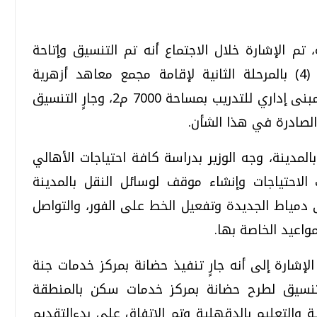
م الإشارة خلال الاجتماع أنه تم التنسيق وإتاحة
قطعة أرض بمركز الخدمات الرئيسي رقم (4) بالمرحلة الثانية لإقامة مجمع معاهد أزهرية
نموذجية وتجريبية، ومبنى إدارة تعليمية، ومبنى إداري للتدريب بمساحة 7000 م2، وجارٍ التنسيق
الصادرة في هذا الشأن.
مدينة، وجه الوزير بدراسة كافة احتياجات الأهالي
الاحتياجات وإنشاء موقف لوسائل النقل بالمدينة
دمياط الجديدة وتفعيل الخط على الفور، والتواصل
واعيد الخاصة بها.
إشارة إلى أنه جارٍ تنفيذ حضانة بمركز خدمات جنة
ٍ التنسيق لطرح حضانة بمركز خدمات سكن بالمنطقة
ة والتعليم بالدقهلية وتم الاتفاق على بدءالتقديم