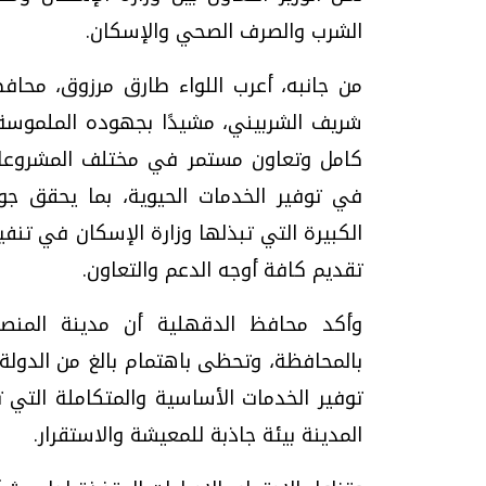
الشرب والصرف الصحي والإسكان.
من جانبه، أعرب اللواء طارق مرزوق، محاف
شريف الشربيني، مشيدًا بجهوده الملموس
تحقيقات وحوارات
موجات الطقس الساخنة.. لماذا تحدث وكيف
فيديو.. الإعلام الر
كامل وتعاون مستمر في مختلف المشروعا
نواجهها؟
وتحديات هائلة
في توفير الخدمات الحيوية، بما يحقق جود
الخميس، 23 يوليو 2026 05:18 م
الخميس، 30 يوليو 2026 01:09 م
الكبيرة التي تبذلها وزارة الإسكان في تنف
تقديم كافة أوجه الدعم والتعاون.
وأكد محافظ الدقهلية أن مدينة المنصو
بالمحافظة، وتحظى باهتمام بالغ من الدولة،
توفير الخدمات الأساسية والمتكاملة التي 
المدينة بيئة جاذبة للمعيشة والاستقرار.