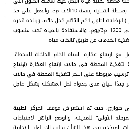
شكلة محطة تحلية مياه البحر، حيث شملت الحلول التي
تم تنفيذها تنفيذ خزان مياه منتجة إضافي بمحطة التحلية بسعة 10آلاف م3، والعمل على مد
مأخذ محطة التحلية بمسافة 1كم داخل البحر (بالإضافة لطول 1كم القائم كحل دائم، وزيادة قدرة
محطة تحلية الكورنيش من 1000م3/يوم إلى 1200 م3/يوم، والاستفادة بالمياه تحت منسوب
تغذية الخدمات عن طريق تانكات مياه.
مل مع ارتفاع عكارة المياه الخام الداخلة للمحطة،
يذ عدد 10 آبار شاطئية لتغذية المحطة في حالات ارتفاع العكارة (لإنتاج
يذ بحيرة ترسيب مربوطة على البحر لتغذية المحطة في حالات
أمر جيدًا لبيان مدى جدواه لحل المشكلة بشكل عاجل
 طوارئ، حيث تم استعراض موقف المركز الطبية
حلة الأولى" للمدينة، والوضع الراهن لاحتياجات
ت المتخذة في هذا الشأن بجانب الإجراءات الإدارية