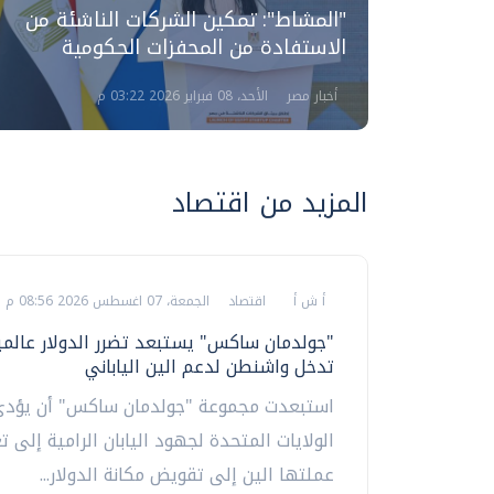
 البنك
"المشاط": تمكين الشركات الناشئة من
 للدولة
الاستفادة من المحفزات الحكومية
أخبار مصر
الأحد، 08 فبراير 2026 03:22 م
المزيد من اقتصاد
أ ش أ
اقتصاد
الجمعة، 07 اغسطس 2026 08:56 م
"جولدمان ساكس" يستبعد تضرر الدولار عالمي
تدخل واشنطن لدعم الين الياباني
استبعدت مجموعة "جولدمان ساكس" أن يؤدي
الولايات المتحدة لجهود اليابان الرامية إلى تع
عملتها الين إلى تقويض مكانة الدولار...