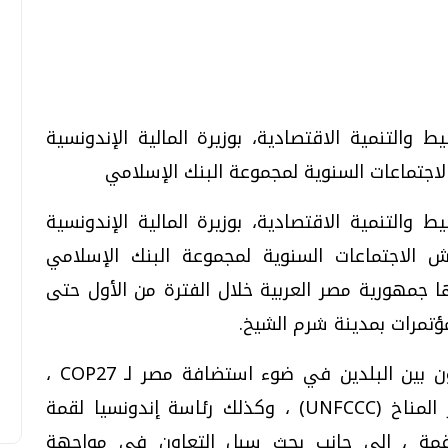
تحقيقات وحوارات
تحقيقات وحوارات
ط والتنمية الاقتصادية، بوزيرة المالية الإندونسية
اجتماعات السنوية لمجموعة البنك الإسلامي
ط والتنمية الاقتصادية، بوزيرة المالية الإندونسية
 الاجتماعات السنوية لمجموعة البنك الإسلامي
قمي.. تقنيات واعدة
دليلك للتنسيق الجامعي .. تساؤلات
ـ 47، التي استضافتها جمهورية مصر العربية خلال الفترة من الأول حتى
وإجابات
مؤتمرات بمدينة شرم الشيخ.
السبت، 01 اغسطس 2026 10:25 ص
وخلال اللقاء ناقشت الوزيرتان جوانب التعاون بين البلدين في ضوء استضافة مصر لـ COP27 ،
اتفاقية الأمم المتحدة الإطارية بشأن تغير المناخ (UNFCCC) ، وكذلك رئاسة إندونسيا لقمة
للقمة ، إلى جانب بحث سبل التعاون في مواجهة