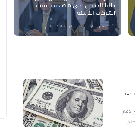
طلبا للحصول على شهادة تصنيف
آ
الشركات الناشئة
ا
أخبار مصر
الإثنين، 09 فبراير 2026 04:52 م
ا بعد
 دعم
زيز