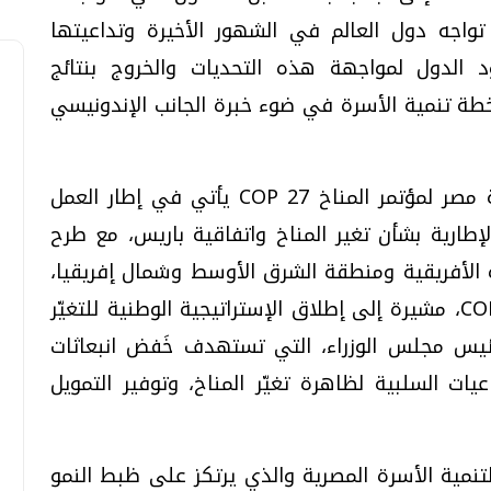
تواجه دول العالم في الشهور الأخيرة وتداعيتها
 الدول لمواجهة هذه التحديات والخروج بنتائج
خطة تنمية الأسرة في ضوء خبرة الجانب الإندونيسي
وأكدت الدكتورة هالة السعيد أن استضافة مصر لمؤتمر المناخ COP 27 يأتي في إطار العمل
إطارية بشأن تغير المناخ واتفاقية باريس، مع طرح
رة الأفريقية ومنطقة الشرق الأوسط وشمال إفريقيا،
مؤكدة أهمية البناء على نتائج مؤتمر COP 26، مشيرة إلى إطلاق الإستراتيجية الوطنية للتغيّر
ئيس مجلس الوزراء، التي تستهدف خَفض انبعاثات
عيات السلبية لظاهرة تغيّر المناخ، وتوفير التمويل
تنمية الأسرة المصرية والذي يرتكز على ظبط النمو