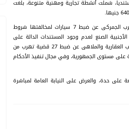
تنديا، شملت أنشطة تجارية ومهنية متنوعة، بلغت
كما أسفرت جهود الحملة فى مجال التهرب الجمركى عن ضبط 7 سيارات لمخالفتها شروط
الأجنبية الصنع لعدم وجود المستندات الدالة على
سداد الرسوم الجمركية, وفى مجال الضرائب العقارية والملاهى عن ضبط 27 قضية تهرب من
عية على مستوى الجمهورية، وفي مجال تنفيذ الأحكام
قعة على حدة، والعرض على النيابة العامة لمباشرة