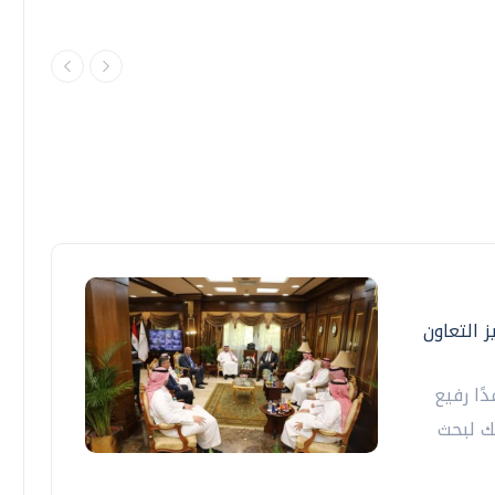
 التعاون
ًا رفيع
ك لبحث