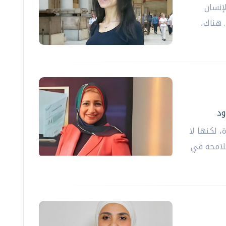
إنسان
. هناك،
ود
، لكنها لا
لامحه في