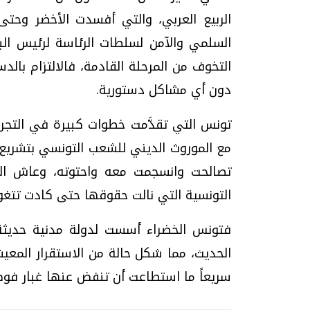
الربيع العربي، والتي أفسدت الأخضر وحتى ا
السلمي والآمن لسلطات الرئاسة لرئيس البر
التخوف من المرحلة القادمة، فالالتزام با
دون أي مشاكل دستورية.
تونس التي تقدَّمت خطوات كبيرة في التجرب
مع الموروث الديني للشعب التونسي بتشريع ق
تصالحت وانسجمت معه واحتوته، وعاش التو
التونسية التي نالت حقوقها حتى كادت تتغو
فتونس الخضراء أسست لدولة مدنية حديثة،
الحديث، مما شكل حالة من الاستقرار المع
سريعاً ما استطاعت أن تنفض عنها غبار فوضى