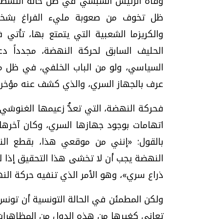
وفاة الرئيس السبسي في ظل حالة التشظ
ظل تخوف من صعوبة مليء الفراغ بشخصي
والكريزما الشعبية التي يتمتع بها، تأت
الحليف السابق لحركة النهضة، مجدداً دع
السياسي، ولو من الباب الخلفي، في ظل 
عرف بالجهاز السري، والذي كشف عنه مؤخراً
فحركة النهضة، التي تعدُّ زعيمها الغنوشي لا
اتهامات بوجود جهازها السري، وكان آخرها
بالقول: «إنني من موقعي هذا، بقطع النظ
النهضة يجب أن لا تخشى هذا التحقيق إذا لم
ذراع سري»، وهو الأمر الذي تنفيه حركة الن
ولكن المطمئن في الحالة التونسية أن تونس 
تعاني كغيرها من هذه الدول من المظاهرات 