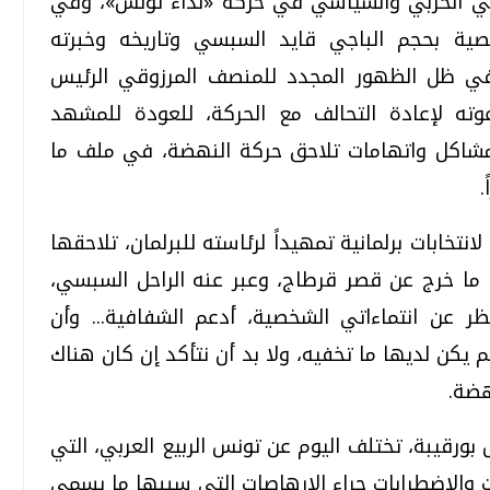
ي الحزبي والسياسي في حركة «نداء تونس»، وفي
ة بحجم الباجي قايد السبسي وتاريخه وخبرته
ي في ظل الظهور المجدد للمنصف المرزوقي الرئيس
وته لإعادة التحالف مع الحركة، للعودة للمشهد
مشاكل واتهامات تلاحق حركة النهضة، في ملف ما
.
نتخابات برلمانية تمهيداً لرئاسته للبرلمان، تلاحقها
 ما خرج عن قصر قرطاج، وعبر عنه الراحل السبسي،
ر عن انتماءاتي الشخصية، أدعم الشفافية... وأن
 يكن لديها ما تخفيه، ولا بد أن نتأكد إن كان هناك
هضة.
بورقيبة، تختلف اليوم عن تونس الربيع العربي، التي
والاضطرابات جراء الإرهاصات التي سببها ما يسمى