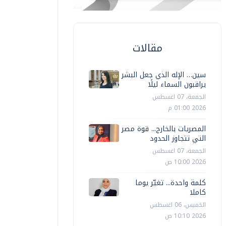
مقالات
سين… الإله الذي جعل البشر
يراقبون السماء ليلًا
الجمعة، 07 اغسطس
2026 01:00 م
المصريات بالخارج... قوة مصر
التي تتجاوز الحدود
الجمعة، 07 اغسطس
2026 10:00 ص
كلمة واحدة... تغيّر يوما
كاملا
الخميس، 06 اغسطس
2026 10:10 ص