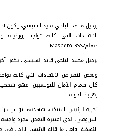
برحيل محمد الباجي قايد السبسي، يكون آخر 
الانتقادات التي كانت تواجه بورقيبة 
تحقيقات وحوارات
صمام/Maspero RSS
برحيل محمد الباجي قايد السبسي، يكون آخر 
وبغض النظر عن الانتقادات التي كانت تواج
كان صمام الأمان للتونسيين، فهو شخصية لي
موجات الطقس الساخنة.. لماذا تحدث وكيف
فيديو.. الإعلام الر
بهيبة الدولة.
نواجهها؟
وتحديات هائلة
الخميس، 23 يوليو 2026 05:18 م
الخميس، 30 يوليو 2026 01:09 م
تجربة الرئيس المنتخب، شهدتها تونس مرتين
المرزوقي، الذي اعتبره البعض مجرد واجهة