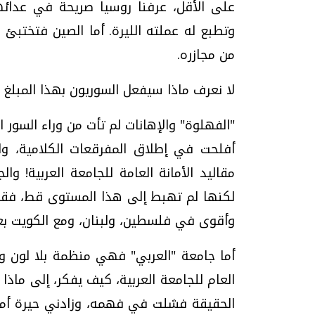
على الأقل، عرفنا روسيا صريحة في عدائها
وتطبع له عملته الليرة. أما الصين فتختب
من مجازره.
لا نعرف ماذا سيفعل السوريون بهذا المبلغ
"الفهلوة" والإهانات لم تأت من وراء السور ا
أفلحت في إطلاق المفرقعات الكلامية، ولم
مقاليد الأمانة العامة للجامعة العربية! و
لكنها لم تهبط إلى هذا المستوى قط، فقد 
وأقوى في فلسطين، ولبنان، ومع الكويت بعد 
أما جامعة "العربي" فهي منظمة بلا لون ول
العام للجامعة العربية، كيف يفكر، إلى ماذ
الحقيقة فشلت في فهمه، وزادني حيرة أم