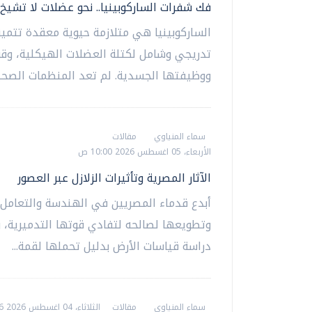
فك شفرات الساركوبينيا.. نحو عضلات لا تشيخ
الساركوبينيا هي متلازمة حيوية معقدة تتميز
تدريجي وشامل لكتلة العضلات الهيكلية، وقو
ووظيفتها الجسدية. لم تعد المنظمات الصحية 
سماء المنياوي
مقالات
الأربعاء، 05 اغسطس 2026 10:00 ص
الآثار المصرية وتأثيرات الزلازل عبر العصور
أبدع قدماء المصريين في الهندسة والتعامل م
وتطويعها لصالحه لتفادي قوتها التدميرية، 
دراسة قياسات الأرض بدليل تحملها لقمة...
سماء المنياوي
مقالات
الثلاثاء، 04 اغسطس 2026 10:36 ص