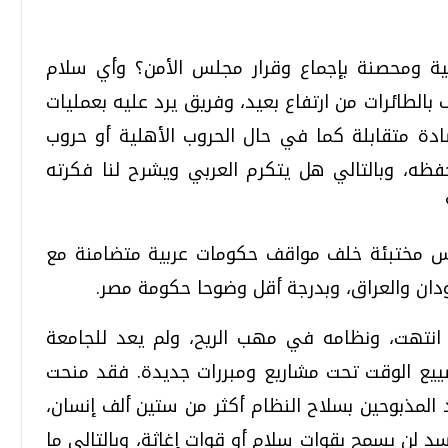
ة ومحصنة بإجماع وقرار مجلس الأمن؟ وأي سلام
طائرات من ارتفاع بعيد، وفريق يرد عليه بعمليات
دة متقابلة كما في حال الحروب الأهلية أو حروب
ظه، وبالتالي هل يتكرم العربي ويشرح لنا فكرته
س مختبئة خلف مواقف حكومات عربية متضامنة مع
ودان والعراق، وبدرجة أقل وضوحا حكومة مصر.
 انتهت، ونظامه في مهب الريح، ولم يعد للجامعة
ضييع الوقت تحت مشاريع ومبررات جديدة. فقد منحت
 المذبوحين بسلاح النظام أكثر من ستين ألف إنسان،
سد لن يسمح بقوات سلام أو قوات إغاثة، وبالتالي ما