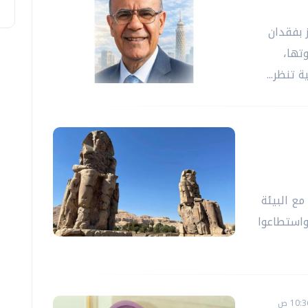
 بفقدان
تها،
تنظر...
ع البيئة
واستطاعوا