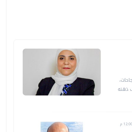
احات،
 ذهنه