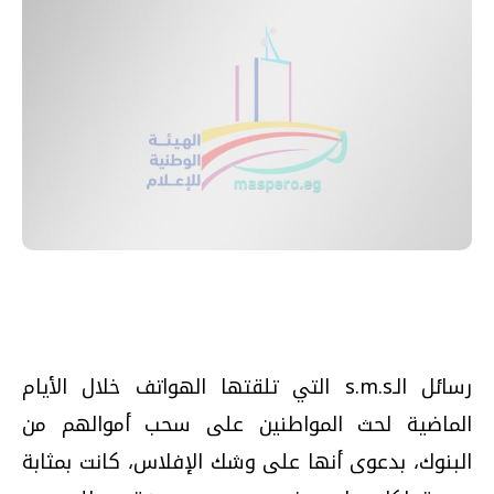
رسائل الـ‏s.m.s‏ التي تلقتها الهواتف خلال الأيام
الماضية لحث المواطنين على سحب أموالهم من
البنوك،‏ بدعوى أنها على وشك الإفلاس،‏ كانت بمثابة