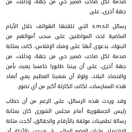
صدمة لكل صاحب ضمير حي من جهة‏،‏ ودللت، ‏من
جهة أخرى، على
رسائل الـ‏s.m.s‏ التي تلقتها الهواتف خلال الأيام
الماضية لحث المواطنين على سحب أموالهم من
البنوك،‏ بدعوى أنها على وشك الإفلاس،‏ كانت بمثابة
صدمة لكل صاحب ضمير حي من جهة‏،‏ ودللت، ‏من
جهة أخرى، على أن بيننا طابورا خامسا يعبث بأمن
واقتصاد البلاد، ولولا أن شعبنا العظيم يعي أبعاد
هذه الممارسات، لكانت الكارثة أكبر من أي تصور.
وقد وردت هذه الرسائل، على الرغم من أن خطاب
رئيس الجمهورية أمام مجلس الشورى كان بمثابة
رسالة تطمينات موثقة بالأرقام والحقائق، أكدت متانة
الاقتصاد، وثبات الوضع المالي، بل شرحت، بالأدلة، أن