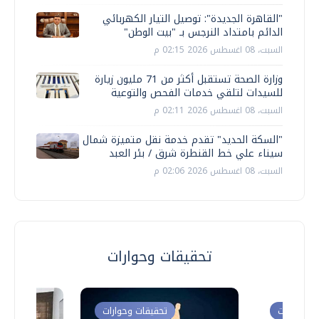
"القاهرة الجديدة": توصيل التيار الكهربائي
الدائم بامتداد النرجس بـ "بيت الوطن"
السبت، 08 اغسطس 2026 02:15 م
وزارة الصحة تستقبل أكثر من 71 مليون زيارة
للسيدات لتلقي خدمات الفحص والتوعية
السبت، 08 اغسطس 2026 02:11 م
"السكة الحديد" تقدم خدمة نقل متميزة شمال
سيناء علي خط القنطرة شرق / بئر العبد
السبت، 08 اغسطس 2026 02:06 م
تحقيقات وحوارات
ت وحوارات
تحقيقات وحوارات