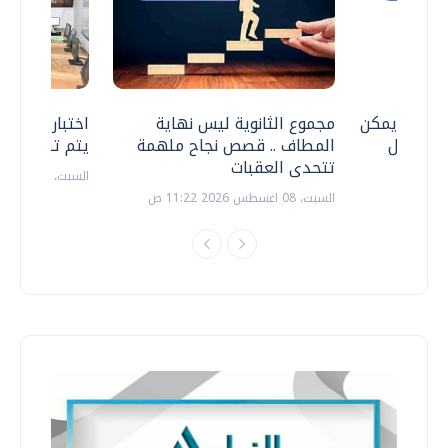
 .. هل يمكن
مجموع الثانوية ليس نهاية
اختبارات القد
ف نتعامل
المطاف .. قصص نجاح ملهمة
يتم تنظيمها 
تتحدى العقبات
السبت، 18 يوليو 2026 09:22 ص
السبت، 08 اغسطس 2026 11:22 ص