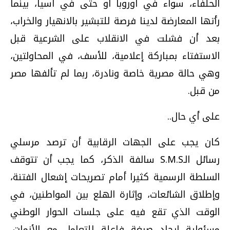
الحلفاء، سواء في أوروبا أو حتى في آسيا، بينما
رأتها المعارضة لدينا فرصة للتبشير بالانهيار والخراب،
بعد أن فشلت في الانقلاب على الشرعية قبل
الاستفتاء بمباركة إعلامية، للأسف، في المحاولتين،
وهي حالة مصرية خاصة ونادرة، ربما لم تألفها مصر
من قبل.
على أي حال..
كان يجب على الجهات الرقابية أن ترصد مرسلي
رسائل الـS.M.S سالفة الذكر، كما يجب أن تتوقف
السلطة الرسمية كثيرا أمام تصريحات إشعال الفتنة،
وإطلاق الشائعات، وإثارة الهلع بين المواطنين، في
الوقت الذي تقع فيه على جلسات الحوار الوطني
مسئولية إيجاد صيغة فاعلة للتعامل مع الأزمات،