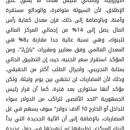
الأوروبية، وبالتالي فليس هناك ما يقلق على
الإطلاق، لأن السيولة متوافرة، والودائع مستقرة
وآمنة، وبالإضافة إلى ذلك، فإن معدل كفاية رأس
المال يصل إلى 14% من إجمالي المركز المالي
للبنوك، وهي نسبة عالية جدا مقارنة بـ8% هي
المعدل العالمي وفق معايير ومقررات "بازل2"، ومن
المؤكد استقرار سعر الجنيه، حيث إن التطبيق الحالي
بمثابة التجريبي، ولايزال الطلب أكثر من الحقيقي،
وذلك لأن المضاربات لن تنتهي بين يوم وليلة، ولكن
مؤكد أنها ستتوارى بعد فترة، كما أن قرار رئيس
الجمهورية "الحد الأقصى للراكب من الدولار سواء
للداخل أو الخارج 10 آلاف دولار" سوف يسهم في غل
المضاربات، بالإضافة إلى أن الآلية الجديدة التي بدأ
البنك المركزي تطبيقها تم تنفيذها في دول عديدة