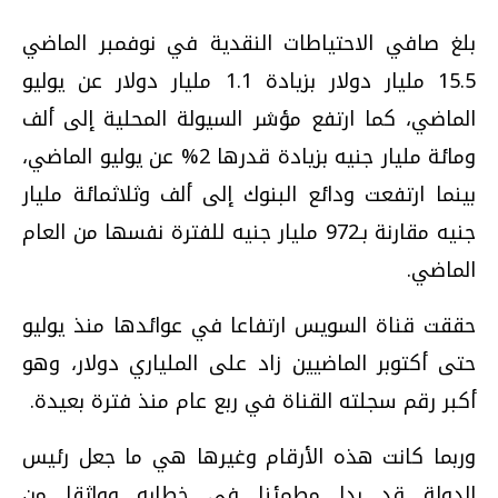
بلغ صافي الاحتياطات النقدية في نوفمبر الماضي
15.5 مليار دولار بزيادة 1.1 مليار دولار عن يوليو
الماضي، كما ارتفع مؤشر السيولة المحلية إلى ألف
ومائة مليار جنيه بزيادة قدرها 2% عن يوليو الماضي،
بينما ارتفعت ودائع البنوك إلى ألف وثلاثمائة مليار
جنيه مقارنة بـ972 مليار جنيه للفترة نفسها من العام
الماضي.
حققت قناة السويس ارتفاعا في عوائدها منذ يوليو
حتى أكتوبر الماضيين زاد على الملياري دولار، وهو
أكبر رقم سجلته القناة في ربع عام منذ فترة بعيدة.
وربما كانت هذه الأرقام وغيرها هي ما جعل رئيس
الدولة قد بدا مطمئنا في خطابه وواثقا من