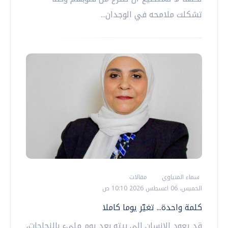
تشكلت ملامحه في الوجدان...
سماء المنياوي
مقالات
الخميس، 06 اغسطس 2026 10:10 ص
كلمة واحدة... تغيّر يوما كاملا
قد يعود الإنسان إلى بيته بعد يوم مليء بالنجاحات،