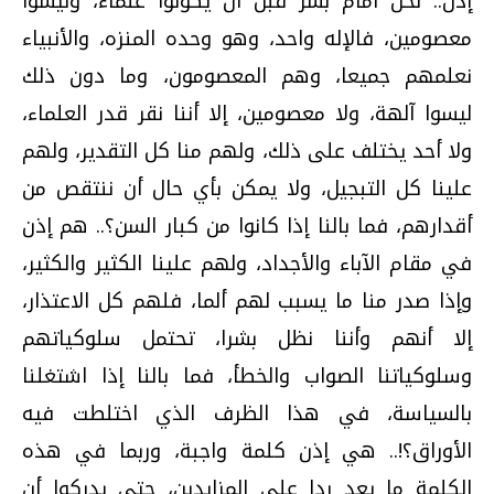
إذن.. نحن أمام بشر قبل أن يكونوا علماء، وليسوا
معصومين، فالإله واحد، وهو وحده المنزه، والأنبياء
نعلمهم جميعا، وهم المعصومون، وما دون ذلك
ليسوا آلهة، ولا معصومين، إلا أننا نقر قدر العلماء،
ولا أحد يختلف على ذلك، ولهم منا كل التقدير، ولهم
علينا كل التبجيل، ولا يمكن بأي حال أن ننتقص من
أقدارهم، فما بالنا إذا كانوا من كبار السن؟.. هم إذن
في مقام الآباء والأجداد، ولهم علينا الكثير والكثير،
وإذا صدر منا ما يسبب لهم ألما، فلهم كل الاعتذار،
إلا أنهم وأننا نظل بشرا، تحتمل سلوكياتهم
وسلوكياتنا الصواب والخطأ، فما بالنا إذا اشتغلنا
بالسياسة، في هذا الظرف الذي اختلطت فيه
الأوراق؟!.. هي إذن كلمة واجبة، وربما في هذه
الكلمة ما يعد ردا على المزايدين، حتى يدركوا أن