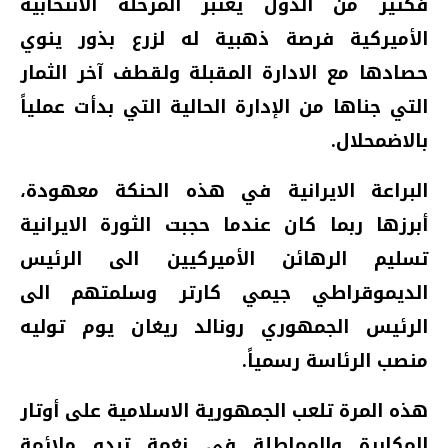
فكثير من الدول يعتبر المرحلة الانتخابية
الأميركية فرصة ذهبية له لزرع بذور ينوي
حصادها مع الادارة المقبلة ولقطف آخر الثمار
التي جناها من الإدارة الحالية التي بدأت عملياً
بالاضمحلال.
البراعة الايرانية في هذه الحنكة معهودة،
أبرزها ربما كان عندما حجبت الثورة الايرانية
تسليم الرهائن الأميركيين الى الرئيس
الديموقراطي جيمي كارتر وسلمتهم الى
الرئيس الجمهوري رونالد ريغان يوم توليه
منصب الرئاسة رسمياً.
هذه المرة تلعب الجمهورية الاسلامية على أوتار
المكابرة والمماطلة في نغمة تبدو ملائمة