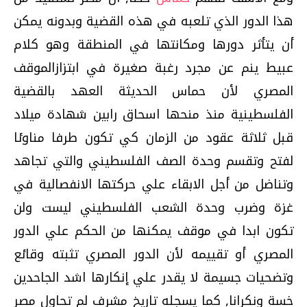
هذا الدور الذي تلعبه في هذه القضية‏‏ وبدونه يمكن
أن يتأثر دورها ومكانتها في المنطقة‏‏ وهو كلام
عبيط ينم عن مجرد رغبة صغيرة في ابتزازالموقف
المصري‏‏ لأن حماس الحديثة العهد بالقضية
الفلسطينية منذ منحها اسحاق رابين شهادة ميلاد
قبل ثلاثة عقود من الزمان كي تكون طرفا مناوئا
لفتح‏‏ وتقسم وحدة الصف الفلسطيني‏‏ والتي تجاهد
وتناضل من أجل الابقاء علي حركتها الانفصالية في
غزة وضرب وحدة الشعب الفلسطيني‏‏ ليست ولن
تكون ابدا في موقف يمكنها من الحكم علي الدور
المصري أو تقييمه‏‏ لأن الدور المصري تثبته وقائع
وتضحيات جسيمة لا يقدر علي إنكارها اشد الجاحدين
خسة ونكرانا‏,‏ كما يسجله تاريخ مشرف لم تحاول مصر