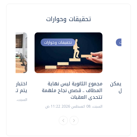
تحقيقات وحوارات
ت وحوارات
تحقيقات وحوارات
 .. هل يمكن
مجموع الثانوية ليس نهاية
اختبارات القد
ف نتعامل
المطاف .. قصص نجاح ملهمة
يتم تنظيمها 
تتحدى العقبات
السبت، 18 يوليو 2026 09:22 ص
السبت، 08 اغسطس 2026 11:22 ص