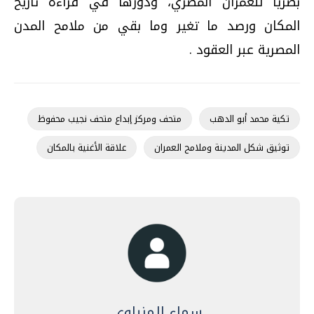
بصريًا للعمران المصري، ودورها في قراءة تاريخ
المكان ورصد ما تغير وما بقي من ملامح المدن
المصرية عبر العقود .
تكية محمد أبو الدهب
متحف ومركز إبداع متحف نجيب محفوظ
توثيق شكل المدينة وملامح العمران
علاقة الأغنية بالمكان
سماء المنياوي