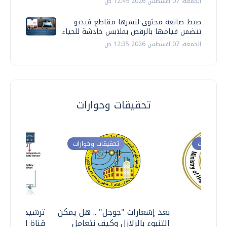
الجمعة، 07 اغسطس 2026 12:49 ص
ضبط صانعة محتوى لنشرها مقاطع فيديو
تتضمن قيامها بالرقص بملابس خادشة للحياء
الجمعة، 07 اغسطس 2026 12:35 ص
تحقيقات وحوارات
ت وحوارات
تحقيقات وحوارات
معي ..
بعد إشعارات "جوجل" .. هل يمكن
ترشيدا للمياه
التنبوء بالزلازل وكيف نتعامل
قناة السويس 