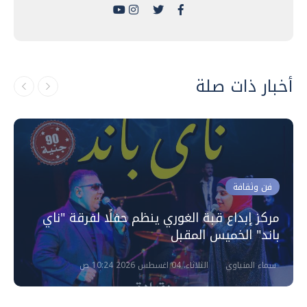
أخبار ذات صلة
فن وثقافة
مركز إبداع قبة الغوري ينظم حفلًا لفرقة "ناي
باند" الخميس المقبل
سماء المنياوي
الثلاثاء، 04 اغسطس 2026 10:24 ص