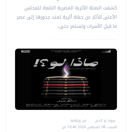
كشفت البعثة الأثرية المصرية التابعة للمجلس
الأعلى للآثار عن جبانة أثرية تمتد جذورها إلى عصر
ما قبل الأسرات وتستمر حتى...
مروة عز الدين
فن وثقافة
السبت، 08 اغسطس 2026 10:46 ص