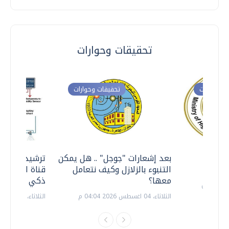
تحقيقات وحوارات
ت وحوارات
تحقيقات وحوارات
معي ..
بعد إشعارات "جوجل" .. هل يمكن
ترشيدا للمياه
التنبوء بالزلازل وكيف نتعامل
قناة السويس 
معها؟
ذكي بالطاقة
الثلاثاء، 04 اغسطس 2026 04:04 م
الثلاثاء، 14 يوليو 2026 06:11 م