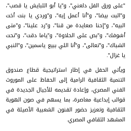
"على ورق الفل دلعني"، و"يا أبو اللبايش يا قصب"،
و"البت بيضا"، و"أنا أعمل إيه"، و"وردي يا بنت أخت
البيه"، و"إحنا صعايدة من قنا"، و"رد علينا"، و"متى
أشوفك"، و"بص على الحلاوة"، و"ياما دقت"، و"تحت
الشباك"، و"تعالى"، و"أنا اللي ببيع ياسمين"، و"النبي
يا غزال".
ويأتي الحفل في إطار استراتيجية قطاع صندوق
التنمية الثقافية الرامية إلى الحفاظ على الموروث
الفني المصري، وإعادة تقديمه للأجيال الجديدة في
قوالب إبداعية معاصرة، بما يسهم في صون الهوية
الثقافية وتعزيز حضور الفنون الشعبية الأصيلة في
المشهد الثقافي المصري.