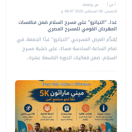
أ ش أ
فن وثقافة
الخميس، 06 اغسطس 2026 08:47 م
غدا.. "التياترو" على مسرح السلام ضمن منافسات
المهرجان القومي للمسرح المصري
يُقدَّم العرض المسرحي "التياترو" غدًا الجمعة، في
تمام الساعة السادسة مساءً، على خشبة مسرح
السلام، ضمن فعاليات الدورة التاسعة عشرة...