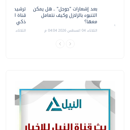
معي ..
بعد إشعارات "جوجل" .. هل يمكن
ترشيدا للمياه
التنبوء بالزلازل وكيف نتعامل
قناة السويس 
معها؟
ذكي بالطاقة
الثلاثاء، 04 اغسطس 2026 04:04 م
الثلاثاء، 14 يوليو 2026 06:11 م