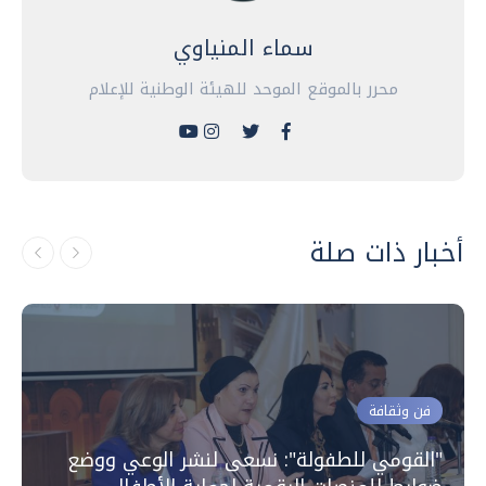
سماء المنياوي
محرر بالموقع الموحد للهيئة الوطنية للإعلام
أخبار ذات صلة
فن وثقافة
"القومي للطفولة": نسعى لنشر الوعي ووضع