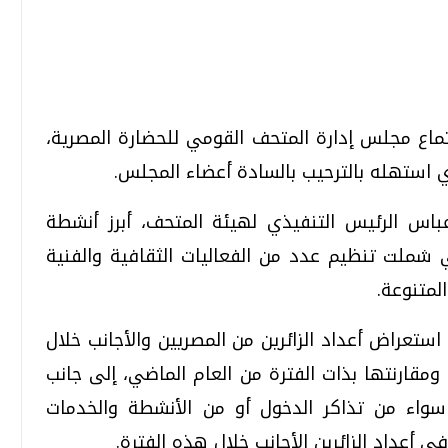
تحقيقات وحوارات
تحقيقات وحوارات
تماع مجلس إدارة المتحف القومي للحضارة المصرية،
 استهله بالترحيب بالسادة أعضاء المجلس.
باس الرئيس التنفيذي لهيئة المتحف، أبرز أنشطة
ي شملت تنظيم عدد من الفعاليات الثقافية والفنية
لمتنوعة.
قمي.. تقنيات واعدة
دليلك للتنسيق الجامعي .. تساؤلات
وإجابات
تعراض أعداد الزائرين من المصريين والأجانب خلال
السبت، 01 اغسطس 2026 10:25 ص
 ومقارنتها بذات الفترة من العام الماضي، إلى جانب
سواء من تذاكر الدخول أو من الأنشطة والخدمات
 أعداد الزائرين الأجانب خلال هذه الفترة.