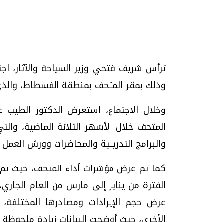
تحقيقات وحوارات
ترأس شريف فتحي وزير السياحة والآثار، اج
وذلك بمقر المتحف بمنطقة الفسطاط، والذي
وخلال الاجتماع، استعرض الدكتور الطيب ع
المتحف خلال الأشهر الثلاثة الماضية، والت
والبرامج التدريبية والمحاضرات وورش العمل ا
موجات الطقس الساخنة.. لماذا تحدث وكيف
فيديو.. الإعلام الر
نواجهها؟
وتحديات هائلة
كما تم عرض مؤشرات أداء المتحف، حيث تم اس
الخميس، 23 يوليو 2026 05:18 م
الخميس، 30 يوليو 2026 01:09 م
الفترة من يناير إلى مارس من العام الجاري،
عرض حجم الإيرادات ومصادرها المختلفة، 
الأخرى، حيث أوضحت البيانات زيادة ملحوظة في