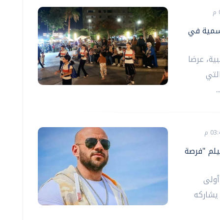
مسمية في
ية، عرضا
لتي
.
ينما بعد 13 عامًا بفيلم "فرصة
أولى
يشاركه