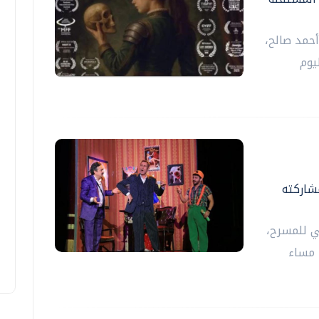
أحمد صالح،
يوم
شاركته
ي للمسرح،
 مساء