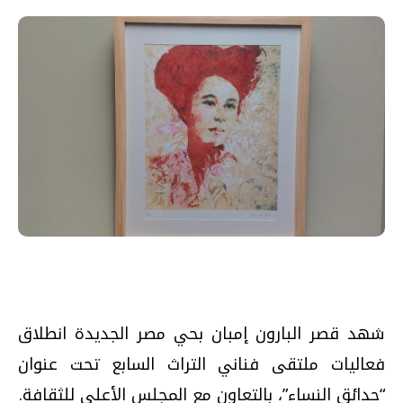
شهد قصر البارون إمبان بحي مصر الجديدة انطلاق
فعاليات ملتقى فناني التراث السابع تحت عنوان
“حدائق النساء”، بالتعاون مع المجلس الأعلى للثقافة.