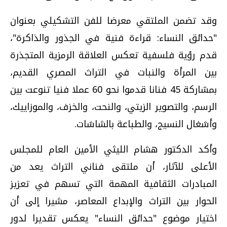
وقد تضمن الملتقي معرضا للفن التشكيلي بعنوان
"حدائق النساء: قراءة فنية في الجذور والذاكرة"،
قدم رؤية فلسفية تعكس العلاقة الرمزية المتجذرة
بين المرأة والنبات في التراث المصري القديم،
بمشاركة 45 فنانا قدموا نحو 60 عملا فنيا تنوعت بين
الرسم، والتصوير الزيتي، والنحت، والخزف، والموزاييك،
وأشغال النسيج، والطباعة بالشاشات.
وأكد الدكتور هشام الليثي الأمين العام للمجلس
الأعلى للآثار، أن ملتقى فناني التراث يعد من
المبادرات الثقافية المهمة التي تسهم في تعزيز
الحوار بين التراث والإبداع المعاصر، مشيرا إلى أن
اختيار موضوع "حدائق النساء" يعكس تقديرا لدور