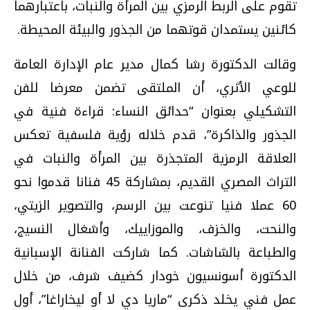
تقوم على الربط الرمزي بين المرأة والنبات، باعتبارهما
كائنين يستمدان قوتهما من الجذور والبيئة المحيطة.
وقالت الدكتورة رشا كمال مدير عام الإدارة العامة
للوعي الأثري، أن الملتقى تضمن معرضا للفن
التشكيلي بعنوان “حدائق النساء: قراءة فنية في
الجذور والذاكرة”، قدم خلاله رؤية فلسفية تعكس
العلاقة الرمزية المتجذرة بين المرأة والنبات في
التراث المصري القديم، بمشاركة 45 فنانا قدموا نحو
60 عملا فنيا تنوعت بين الرسم، والتصوير الزيتي،
والنحت، والخزف، والموزاييك، وأشغال النسيج،
والطباعة بالشاشات. كما شاركت الفنانة الإسبانية
الدكتورة أسونسيون خودار كضيف شرف، من خلال
عمل فني يخلد ذكرى “ماريا دي لا أو ليخاراغا”، أول