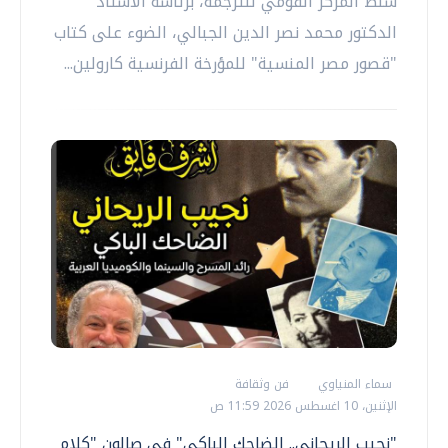
سلط المركز القومي للترجمة، برئاسة الأستاذ
الدكتور محمد نصر الدين الجبالي، الضوء على كتاب
"قصور مصر المنسية" للمؤرخة الفرنسية كارولين...
سماء المنياوي
فن وثقافة
الإثنين، 10 اغسطس 2026 11:59 ص
"نجيب الريحاني.. الضاحك الباكي" في صالون "كلام