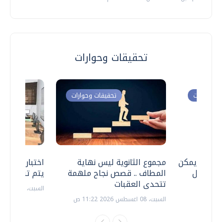
تحقيقات وحوارات
ت وحوارات
تحقيقات وحوارات
 .. هل يمكن
مجموع الثانوية ليس نهاية
اختبارات القد
ف نتعامل
المطاف .. قصص نجاح ملهمة
يتم تنظيمها 
تتحدى العقبات
السبت، 18 يوليو 2026 09:22 ص
السبت، 08 اغسطس 2026 11:22 ص