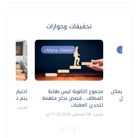
تحقيقات وحوارات
ت وحوارات
تحقيقات وحوارات
 .. هل يمكن
مجموع الثانوية ليس نهاية
اختبارات القد
ف نتعامل
المطاف .. قصص نجاح ملهمة
يتم تنظيمها 
تتحدى العقبات
السبت، 18 يوليو 2026 09:22 ص
السبت، 08 اغسطس 2026 11:22 ص