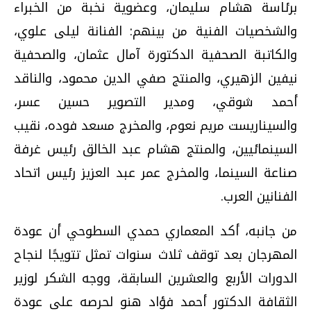
برئاسة هشام سليمان، وعضوية نخبة من الخبراء
والشخصيات الفنية من بينهم: الفنانة ليلى علوي،
والكاتبة الصحفية الدكتورة آمال عثمان، والصحفية
نيفين الزهيري، والمنتج صفي الدين محمود، والناقد
أحمد شوقي، ومدير التصوير حسين عسر،
والسيناريست مريم نعوم، والمخرج مسعد فوده، نقيب
السينمائيين، والمنتج هشام عبد الخالق رئيس غرفة
صناعة السينما، والمخرج عمر عبد العزيز رئيس اتحاد
الفنانين العرب.
من جانبه، أكد المعماري حمدي السطوحي أن عودة
المهرجان بعد توقف ثلاث سنوات تمثل تتويجًا لنجاح
الدورات الأربع والعشرين السابقة، ووجه الشكر لوزير
الثقافة الدكتور أحمد فؤاد هنو لحرصه على عودة