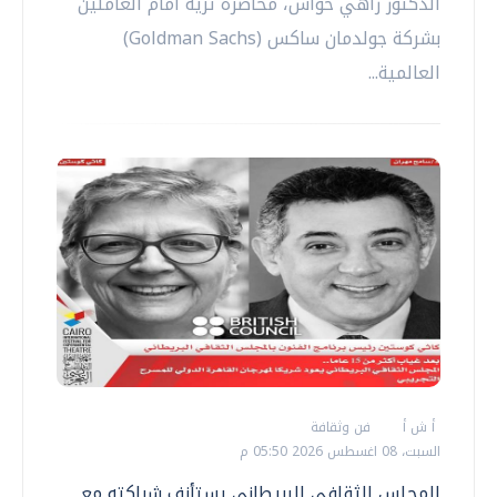
الدكتور زاهي حواس، محاضرة ثرية أمام العاملين
بشركة جولدمان ساكس (Goldman Sachs)
العالمية...
أ ش أ
فن وثقافة
السبت، 08 اغسطس 2026 05:50 م
المجلس الثقافي البريطاني يستأنف شراكته مع