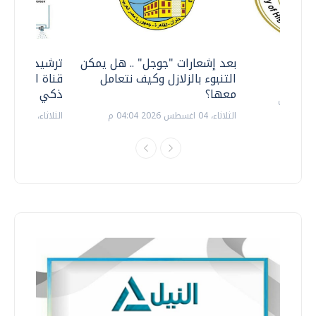
معي ..
بعد إشعارات "جوجل" .. هل يمكن
ترشيدا للمياه
التنبوء بالزلازل وكيف نتعامل
قناة السويس 
معها؟
ذكي بالطاقة
الثلاثاء، 04 اغسطس 2026 04:04 م
الثلاثاء، 14 يوليو 2026 06:11 م