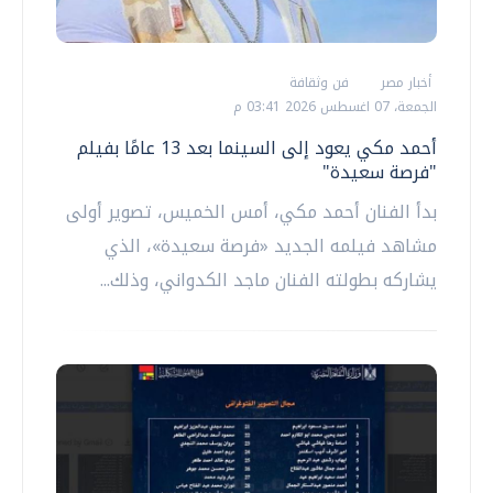
أخبار مصر
فن وثقافة
الجمعة، 07 اغسطس 2026 03:41 م
أحمد مكي يعود إلى السينما بعد 13 عامًا بفيلم
"فرصة سعيدة"
‏بدأ الفنان أحمد مكي، أمس الخميس، تصوير أولى
مشاهد فيلمه الجديد «فرصة سعيدة»، الذي
يشاركه بطولته الفنان ماجد الكدواني، وذلك...