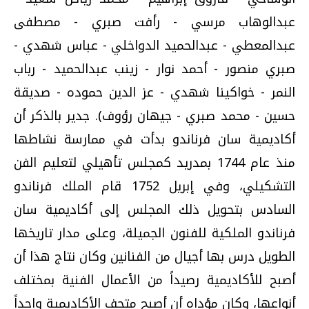
عبدالوهاب مرسي - رأفت صبري - مصطفى
عبدالمعطي - عبدالحميد الدواخلي - عباس شهدي -
صبري منصور - أحمد نوار - زينب عبدالحميد - رباب
النمر - خواكينا شهدي - عز الدين حموده - صديقة
حسين - محمد صبري - جيهان رؤوف). جدير بالذكر أن
أكاديمية سان فرناندو بدأت في ممارسة نشاطها
منذ عام 1744 بمدريد كمجلس تأهيلي لتعليم الفن
التشكيلي، وفي إبريل 1752 قام الملك فرناندو
السادس بتحويل ذلك المجلس إلى أكاديمية سان
فرناندو الملكية للفنون الجميلة، وعلى مدار تاريخها
الطويل درس بها أجيال من الفنانين وكان نتاج هذا أن
أصبح للأكاديمية رصيداً من الأعمال الفنية بمختلف
أنواعها، وكان مؤداه أن أصبح متحف الأكاديمية واحداً