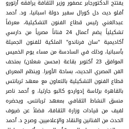
يفتتح الدكتورجابر عصفور وزير الثقافة يرافقه أرتورو
أفلو ديث دل كورال سفير دولة اسبانيا، ود. أحمد
عبدالغني رئيس قطاع الفنون التشكيلية، معرضاً
تشكيلياً يضم أعمال 24 فناناً مصرياً من دارسي
أكاديمية "سان فرناندو" الملكية للفنون الجميلة
بأسبانيا، وذلك في السادسة من مساء يوم الخميس
الموافق 23 أكتوبر بقاعة (محسن شعلان) بمتحف
الفن المصري الحديث، بساحة الأوبرا. وينظم المعرض
قطاع الفنون التشكيلية بالتعاون مع معهد ثربانتس
بالقاهرة برئاسة إدواردو كالبو جارثيا، و أحمد ناصر
منسق النشاط الثقافي بمعهد ثربانتس، ويحضره
لفيف من قيادات وزارة الثقافة، فضلاً عن ضيوف
الحدث من الفنانين والنقاد والإعلاميين. وصرح د. أحمد