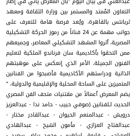
عبدالغني فى بيان اليوم "بأن المعرض يأتي في إطار
التعاون المُمتد والمستمر بين وزارة الثقافة ومعهد
ثربانتس بالقاهرة، ويُعد فرصة هامة للتعرف على
جوانب مهمة عن 24 فناناً من رموز الحركة التشكيلية
المصرية، أثروا المشهد التشكيلي المعاصر، وجميعهم
ممن التحقوا بأكاديمية سان فرناندو الملكية لتعليم
الفنون الجميلة، الأمر الذي إنعكس على موهبتهم
الذاتية ودراستهم الأكاديمية فأصبحوا من الفنانين
المتميزين على الساحة المحلية والإقليمية والدولية، "
يضم المعرض أعمالاً من مقتنيات متحف الفن المصري
الحديث لـلفنانين (صوفي حبيب - حامد ندا - عبدالعزيز
درويش - عبدالمنعم الحيوان - عبدالقادر مختار -
عبدالفتاح العزازي - مأمون الشيخ - عبدالهادي
الوشاحي - فاروق إبراهيم - محمد رياض سعيد -