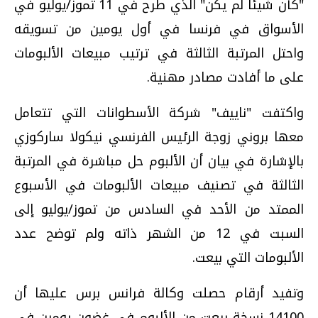
"كأن شيئا لم يكن" الذي طرح في 11 تموز/يوليو في
الأسواق في فرنسا في أول يومين من تسويقه
واحتل المرتبة الثالثة في ترتيب مبيعات الألبومات
على ما أفادت مصادر مهنية.
واكتفت "ناييف" شركة الأسطوانات التي تتعامل
معها بروني زوجة الرئيس الفرنسي نيكولا ساركوزي
بالإشارة في بيان أن الألبوم حل مباشرة في المرتبة
الثالثة في تصنيف مبيعات الألبومات في الأسبوع
الممتد من الأحد في السادس من تموز/يوليو إلى
السبت في 12 من الشهر ذاته ولم توضح عدد
الألبومات التي بيعت.
وتفيد أرقام حصلت وكالة فرانس برس عليها أن
14100 نسخة بيعت من الألبوم في غضون يومين في