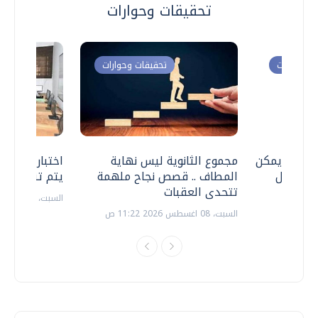
تحقيقات وحوارات
ت وحوارات
تحقيقات وحوارات
 .. هل يمكن
مجموع الثانوية ليس نهاية
اختبارات القد
ف نتعامل
المطاف .. قصص نجاح ملهمة
يتم تنظيمها 
تتحدى العقبات
السبت، 18 يوليو 2026 09:22 ص
السبت، 08 اغسطس 2026 11:22 ص