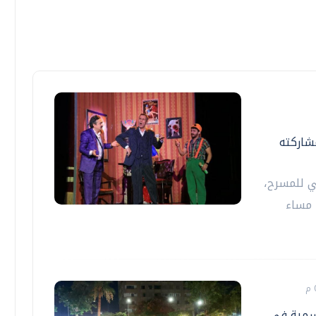
شاركته
ي للمسرح،
 مساء
مسمية في