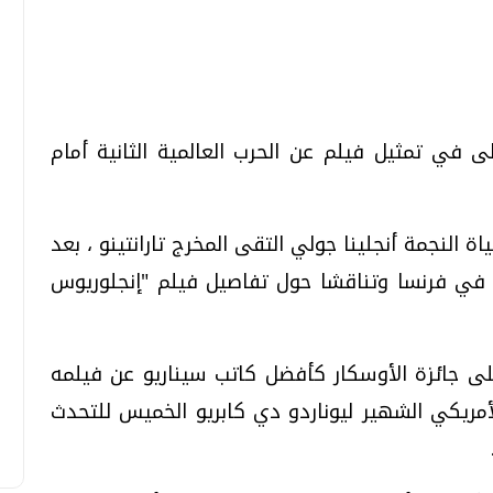
تحقيقات وحوارات
تحقيقات وحوارات
لى في تمثيل فيلم عن الحرب العالمية الثانية أمام
 النجمة أنجلينا جولي التقى المخرج تارانتينو ، بعد
نا في فرنسا وتناقشا حول تفاصيل فيلم "إنجلوريوس
قمي.. تقنيات واعدة
دليلك للتنسيق الجامعي .. تساؤلات
وإجابات
السبت، 01 اغسطس 2026 10:25 ص
ز على جائزة الأوسكار كأفضل كاتب سيناريو عن فيلمه
أمريكي الشهير ليوناردو دي كابريو الخميس للتحدث