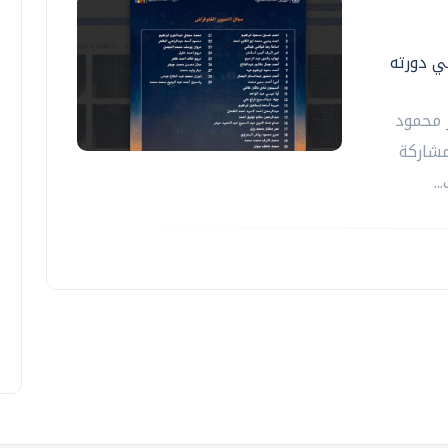
في دورته
ر محمود
مشاركة
.