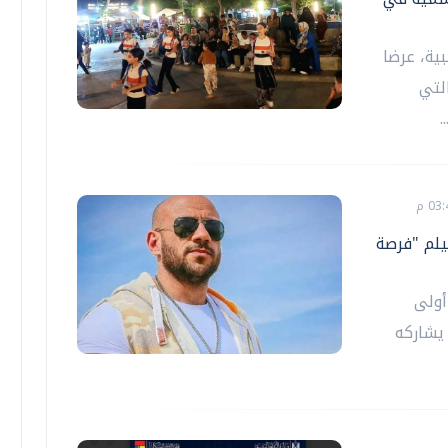
ية، عرضا
لتي
.
ينما بعد 13 عامًا بفيلم "فرصة
أولى
يشاركه