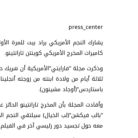
press_center
تحقيقات وحوارات
يشارك النجم الأمريكي براد بيت للمرة الأو
كاميرات المخرج الأمريكي كوينتن تارانتينو.
وذكرت مجلة "فارايتي"الأمريكية أن شريك حياة
ثلاثة أيام من ولادة ابنته من زوجته أنجلي
موجات الطقس الساخنة.. لماذا تحدث وكيف
فيديو.. الإعلام الر
باستاردس"(أوجاد مشينون).
نواجهها؟
وتحديات هائلة
الخميس، 23 يوليو 2026 05:18 م
الخميس، 30 يوليو 2026 01:09 م
وأفادت المجلة بأن المخرج تارانتينو الحائ
"بالب فيكشن"(لب الخيال) سيلتقي النجم ال
معه حول تجسيد دور رئيسي آخر في الفيلم.