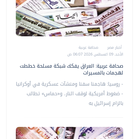
أخبار مصر
صحافة عربية
الأحد، 09 اغسطس 2026 06:07 ص
صحافة عربية: العراق يفكك شبكة مسلحة خططت
لهجمات بالمسيرات
- روسيا: هاجمنا سفنا ومنشآت عسكرية في أوكرانيا
- ضغوط أمريكية لوقف النار.. و«حماس» تطالب
بالزام إسرائيل به