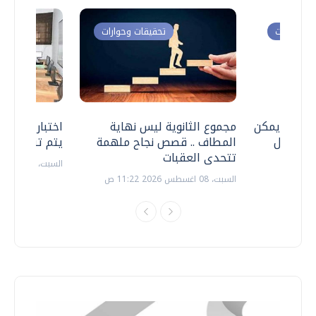
ت وحوارات
تحقيقات وحوارات
 .. هل يمكن
مجموع الثانوية ليس نهاية
اختبارات القد
ف نتعامل
المطاف .. قصص نجاح ملهمة
يتم تنظيمها 
تتحدى العقبات
السبت، 18 يوليو 2026 09:22 ص
السبت، 08 اغسطس 2026 11:22 ص