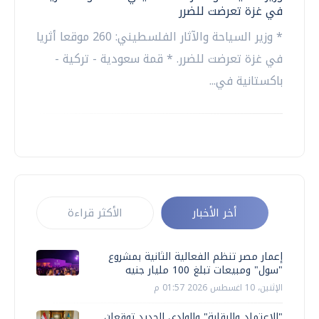
في غزة تعرضت للضرر
* وزير السياحة والآثار الفلسطيني: 260 موقعا أثريا
في غزة تعرضت للضرر. * قمة سعودية - تركية -
باكستانية في...
أخر الأخبار
الأكثر قراءة
إعمار مصر تنظم الفعالية الثانية بمشروع
"سول" ومبيعات تبلغ 100 مليار جنيه
الإثنين، 10 اغسطس 2026 01:57 م
"الاعتماد والرقابة" والوادي الجديد توقعان