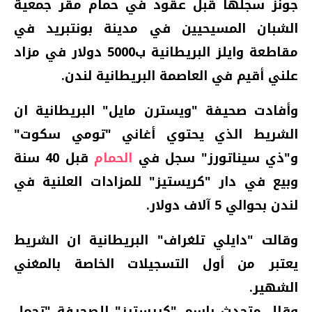
جونز سجلها قبل عقود في حمام مقر جمعية
الشبان المسيحيين في مدينة بونتبريد في
مقاطعة وايلز البريطانية ب5000 دولار في مزاد
علني أقيم في العاصمة البريطانية لندن.
وأفادت صحيفة "ويسترن مايل" البريطانية ان
الشريط الذي يحتوي أغاني "تومي سكوت"
و"ذي سيناتورز" سجل في
الحمام
قبل 40 سنة
وبيع في دار "كريستيز" للمزادات العلنية في
لندن بحوالي 5 آلاف دولار.
وقالت "دايلي تلغراف" البريطانية ان الشريط
يعتبر من أول التسجيلات الخاصة بالمغني
الشهير.
وقال متحدث باسم "كريستيز" للصحيفة "تحمل