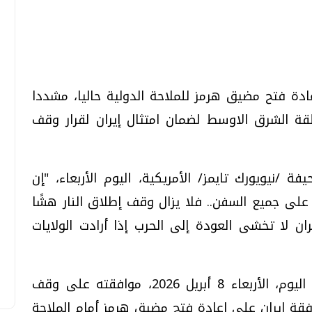
تحقيقات وحوارات
تحقيقات وحوارات
ادة فتح مضيق هرمز للملاحة الدولية حاليا، مشددا
 الشرق الاوسط لضمان امتثال إيران لقرار وقف
نيويورك تايمز/ الأمريكية، اليوم الأربعاء، "إن
قمي.. تقنيات واعدة
دليلك للتنسيق الجامعي .. تساؤلات
على جميع السفن.. فلا يزال وقف إطلاق النار هشًا
وإجابات
ن لا تخشى العودة إلى الحرب إذا أرادت الولايات
السبت، 01 اغسطس 2026 10:25 ص
وأعلن الرئيس الأمريكي دونالد ترامب فجر اليوم، الأربعاء 8 أبريل 2026، موافقته على وقف
فقة إيران على إعادة فتح مضيق هرمز أمام الملاحة