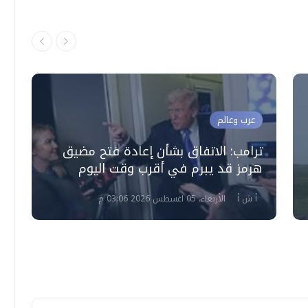
عرب وعالم
ه
ترامب: الاتفاق بشأن إعادة فتح مضيق
ا
هرمز قد يبرم في أقرب وقت اليوم
ه
أ ش أ
الأربعاء، 05 اغسطس 2026 03:06 م