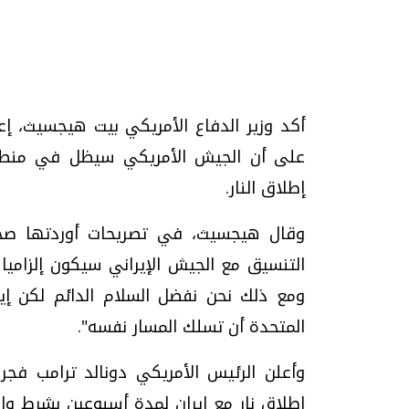
تحقيقات وحوارات
أكد وزير الدفاع الأمريكي بيت هيجسيث، إع
على أن الجيش الأمريكي سيظل في منطقة
إطلاق النار.
وقال هيجسيث، في تصريحات أوردتها صحيفة /
موجات الطقس الساخنة.. لماذا تحدث وكيف
فيديو.. الإعلام الر
التنسيق مع الجيش الإيراني سيكون إلزاميا 
نواجهها؟
وتحديات هائلة
ومع ذلك نحن نفضل السلام الدائم لكن إيرا
الخميس، 23 يوليو 2026 05:18 م
الخميس، 30 يوليو 2026 01:09 م
المتحدة أن تسلك المسار نفسه".
إطلاق نار مع إيران لمدة أسبوعين بشرط وا