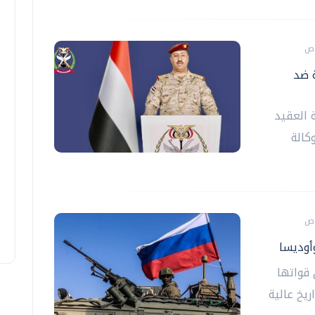
 ضد
 العقيد
كالة
أوديسا
 قواتها
يخ عالية