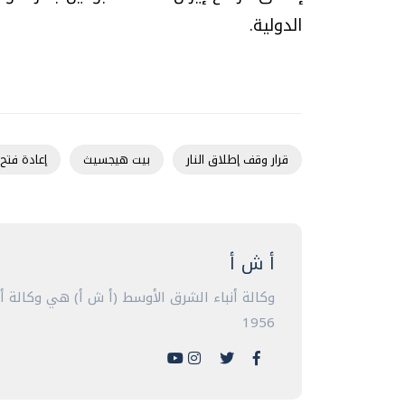
الدولية.
قرار وقف إطلاق النار
بيت هيجسيث
إعادة فتح
أ ش أ
وكالة أنباء الشرق الأوسط (أ ش أ) هي وكالة 
1956