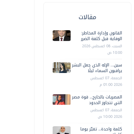
مقالات
القانون وإدارة المخاطر:
الوقاية قبل كلفة الضرر
عرب وعالم
عرب وعالم
السبت، 08 اغسطس 2026
10:00 ص
يجسيث: واشنطن وطهران "على المسار
بولندا تت
لصحيح" لتوقيع اتفاق وبدء فتح مضيق
الأمريكي 
سين… الإله الذي جعل البشر
يراقبون السماء ليلًا
رمز
أراضيها
الجمعة، 07 اغسطس
2026 01:00 م
أ ش أ
الأحد، 14 يونيه 2026 06:55 م
أ ش أ
الأربعاء، 17
المصريات بالخارج... قوة مصر
التي تتجاوز الحدود
الجمعة، 07 اغسطس
2026 10:00 ص
كلمة واحدة... تغيّر يوما