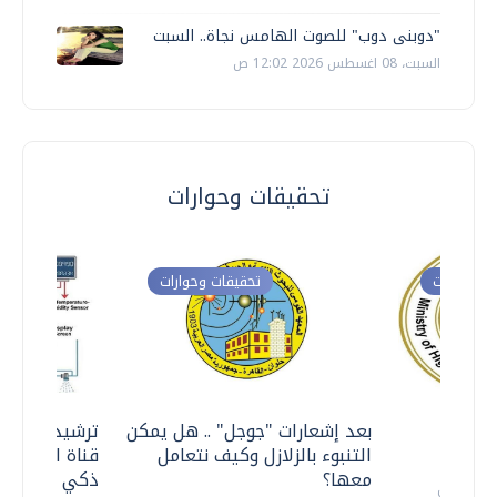
"دوبنى دوب" للصوت الهامس نجاة.. السبت
السبت، 08 اغسطس 2026 12:02 ص
تحقيقات وحوارات
ت وحوارات
تحقيقات وحوارات
معي ..
بعد إشعارات "جوجل" .. هل يمكن
ترشيدا للمياه
التنبوء بالزلازل وكيف نتعامل
قناة السويس 
معها؟
ذكي بالطاقة