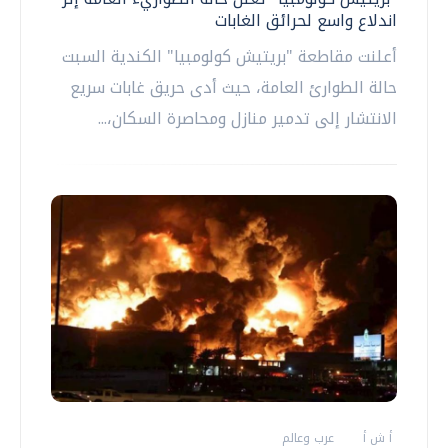
اندلاع واسع لحرائق الغابات
أعلنت مقاطعة "بريتيش كولومبيا" الكندية السبت
حالة الطوارئ العامة، حيث أدى حريق غابات سريع
الانتشار إلى تدمير منازل ومحاصرة السكان،...
أ ش أ
عرب وعالم