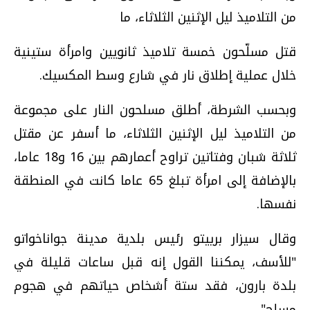
من التلاميذ ليل الإثنين الثلاثاء، ما
قتل مسلّحون خمسة تلاميذ ثانويين وامرأة ستينية
خلال عملية إطلاق نار في شارع وسط المكسيك.
وبحسب الشرطة، أطلق مسلحون النار على مجموعة
من التلاميذ ليل الإثنين الثلاثاء، ما أسفر عن مقتل
ثلاثة شبان وفتاتين تراوح أعمارهم بين 16 و18 عاما،
بالإضافة إلى امرأة تبلغ 65 عاما كانت في المنطقة
نفسها.
وقال سيزار برييتو رئيس بلدية مدينة جواناخواتو
"للأسف، يمكننا القول إنه قبل ساعات قليلة في
بلدة بارون، فقد ستة أشخاص حياتهم في هجوم
مسلح".