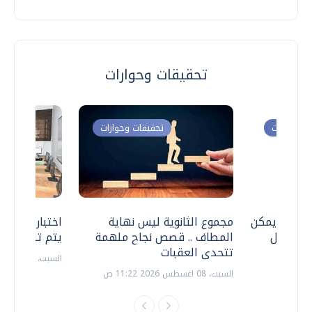
تحقيقات وحوارات
ت وحوارات
تحقيقات وحوارات
 .. هل يمكن
مجموع الثانوية ليس نهاية
اختبارات القد
ف نتعامل
المطاف .. قصص نجاح ملهمة
يتم تنظيمها 
تتحدى العقبات
السبت، 18 يوليو 2026 09:22 ص
السبت، 08 اغسطس 2026 11:22 ص