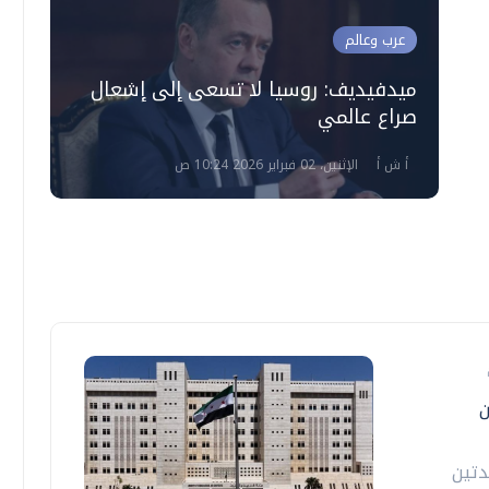
عرب وعالم
ميدفيديف: روسيا لا تسعى إلى إشعال
صراع عالمي
أ ش أ
الإثنين، 02 فبراير 2026 10:24 ص
ن
دتين