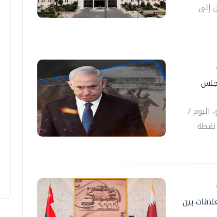
 إلى
مجلس
 اليوم /
أحد/، رفض إسرائيل للوثيقة المكونة من 15 نقطة
لاقات بين