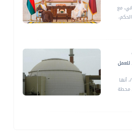
ني، مع
لحكم،
 للعمل
، أنها
ي محطة