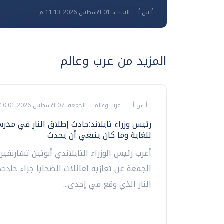
أ ش أ
السبت، 01 اغسطس 2026 11:13 م
المزيد من عرب وعالم
أ ش أ
عرب وعالم
الجمعة، 07 اغسطس 2026 10:01 ص
رئيس وزراء تايلاند:حادث إطلاق النار في مد
للغاية وما كان ينبغي أن يحدث
أعرب رئيس الوزراء التايلاندي أنوتين تشارنفير
الجمعة عن تعازيه لعائلات الضحايا جراء حادث
النار الذي وقع في إحدى...