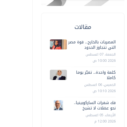
مقالات
المصريات بالخارج... قوة مصر
التي تتجاوز الحدود
الجمعة، 07 اغسطس
2026 10:00 ص
كلمة واحدة... تغيّر يوما
كاملا
الخميس، 06 اغسطس
2026 10:10 ص
عرب وعالم
عرب وعالم
فك شفرات الساركوبينيا..
لإمارات تعرب عن قلقها إزاء التطورات
نحو عضلات لا تشيخ
ي المنطقة وتدعو إلى الوقف الفوري
الإمارات و
الأربعاء، 05 اغسطس
لتصعيد
الثنائية و
2026 12:00 م