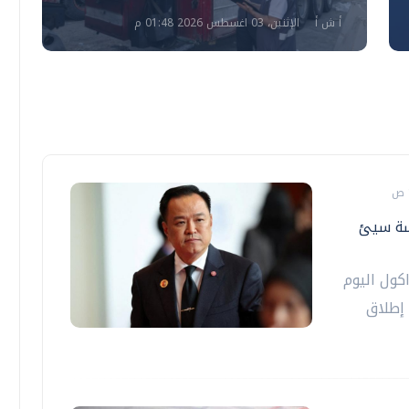
أ ش أ
الإثنين، 03 اغسطس 2026 01:48 م
رسة سيئ
اكول اليوم
 إطلاق