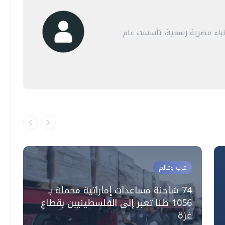
أنباء مصرية رسمية، تأسست عام
عرب وعالم
74 شاحنة مساعدات إماراتية محملة بـ
ا
1056 طنا تعبر إلى الفلسطينيين بقطاع
ف
غزة
ل